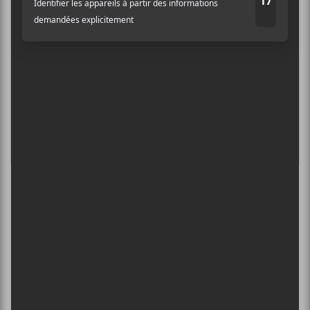
INTERNATIONAL DE MONTGOLFIÈRES
DE SAINT-JEAN-SUR-RICHELIEU : FIN DE
SEMAINE 2
13 août - GAMIQ 2025
L’INTERNATIONAL PÉRIPHÉRIQUES
2026
13 août - L’International Périphérique