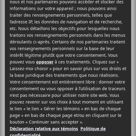
Le GAMIQ 2025 aura lieu le 30 novembre
prochain au National et sera animé par Benoit
Poirier. Avril Jensen, Cédric Dind-Lavoie, Hawa B,
Bruno Rodéo, Erika Hagen, Décorum, N Nao,
Violett Pi, Mulch et Vilain Pingouin seront en
prestations.
59.17$
Le National
1220 Rue Ste-Catherine Est
Montréal
,
H2L 2G9
Canada
514-845-2014
Voir Lieu site web