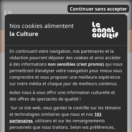
E
CALENDRIER
Cet évènement est passé.
GAMIQ 2025
2025-11-30
19:00
23:00
@
–