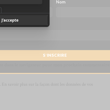
énom
Nom
resse courriel
*
te dans le navigateur pour mon prochain commentaire
s.
En savoir plus sur la façon dont les données de vos