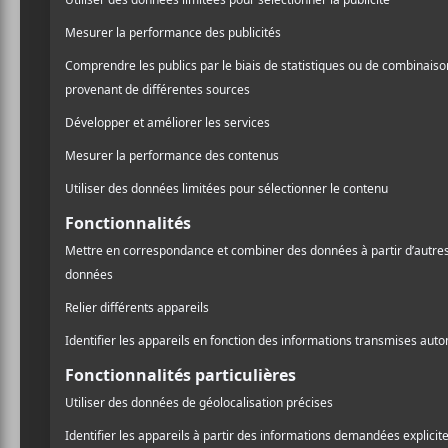
A$AP Ferg
Laissez un commentaire
Commentaire
A
l