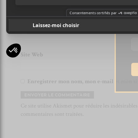
Nom (obligatoire)
Pr
Email (ne sera pas publié) (obligatoire)
Ad
Site Web
Enregistrer mon nom, mon e-mail et mon si
Ce site utilise Akismet pour réduire les indésirable
commentaires sont traitées
.