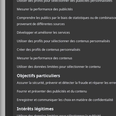
DÉTAILS
LIEU
L’Esco
Date :
4467, rue S
2018-07-24
Montréal
,
H
Heure :
Google Ma
21:00 - 23:30
Voir Lieu si
Prix :
18.50$
Catégorie d’Évènement:
Spectacle
Site :
https://thepos.co/emails/links/2788
208/https://lepointdevente.com/bille
ts/tixza-this-is-the-kit-esco-
montreal-2018-july-
24gr2180724001