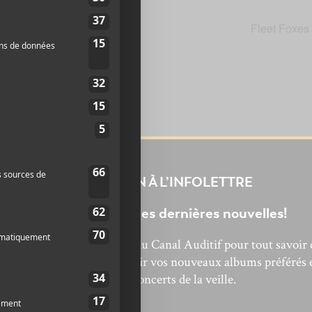
Fleet Foxes
INSCRIPTION À L’INFOLETTRE
Ne manquez pas les dernières nouvelles!
bonnez-vous à l’infolettre du Canal Auditif pour tout savoir 
’actualité musicale, découvrir vos nouveaux albums préférés 
revivre les concerts de la veille.