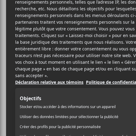
Cet évènement est passé.
This Is the Kit
2018-07-24 @ 21:00
-
23:30
18.50$
AJOUTER AU CALENDRIER