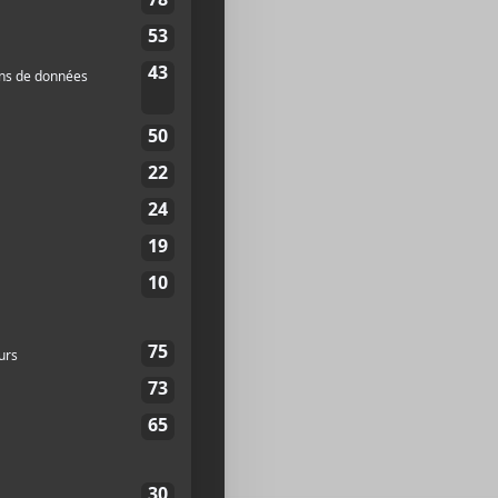
t-Denis
2J 2L2
Canada
+
p
te web