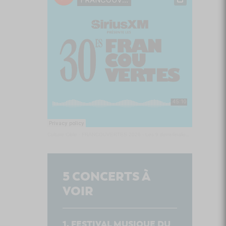
Culture Cible
·
FRANCOUVERTES 2026 - Les 9 demi-finalistes analysés à chaud! | Culture Cible
5
CONCERTS À
VOIR
FESTIVAL MUSIQUE DU