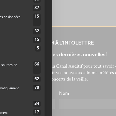
INSCRIPTION À L’INFOLETTRE
Ne manquez pas les dernières nouvelles!
bonnez-vous à l’infolettre du Canal Auditif pour tout savoir 
’actualité musicale, découvrir vos nouveaux albums préférés 
revivre les concerts de la veille.
énom
Nom