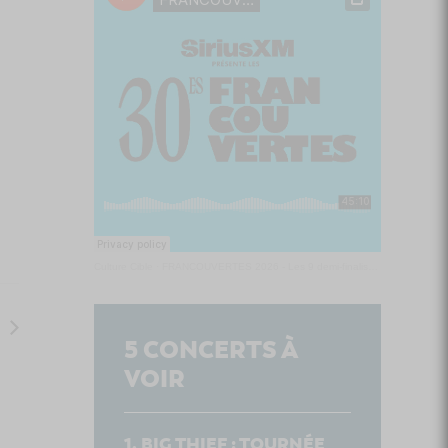
Culture Cible
·
FRANCOUVERTES 2026 - Les 9 demi-finalistes analysés à chaud! | Culture Cible
5
CONCERTS À
VOIR
BIG THIEF : TOURNÉE