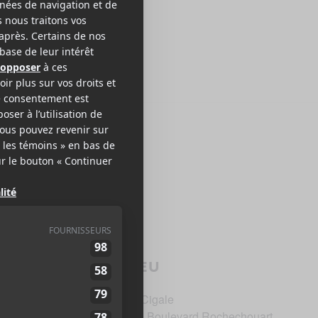
LIEU
La Cigale
120 Boulevard Rochechouart