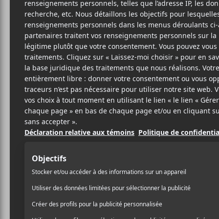
Cet évènement est passé.
Thérapie Taxi
2018-06-06 @ 19:30
-
22:30
24.2€
DÉTAILS
AJOUTER AU CALENDRIER
Date :