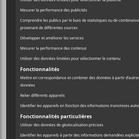
Laissez un commentaire
Commentaire
A
l
Nom (obligatoire)
Pr
Email (ne sera pas publié) (obligatoire)