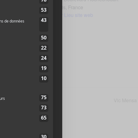
Paris
,
France
Voir Lieu site web
vènement:
ale.fr/spectacle/thera
Vic Mensa