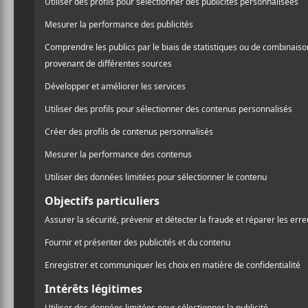
2018-06-06
Heure :
19:30 - 22:30
Prix :
24.2€
Catégorie d’É
Spectacle
Site :
http://www.lacig
pie-taxi/
U2