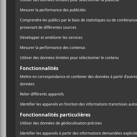
Laissez un commentaire
Commentaire
Nom (obligatoire)
A
l
Email (ne sera pas publié) (obligatoire)