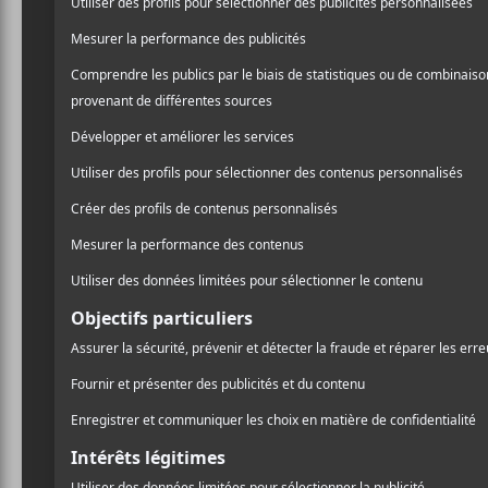
DÉTAILS
LIEU
L’Esco
Date :
4467, rue St-D
2018-03-15
Montréal
,
H2J 
Heure :
Google Map
17:00 - 20:00
Voir Lieu site 
Catégorie d’Évènement:
Spectacle
PILL + Barry Paquin Roberge @ L’Esco 1