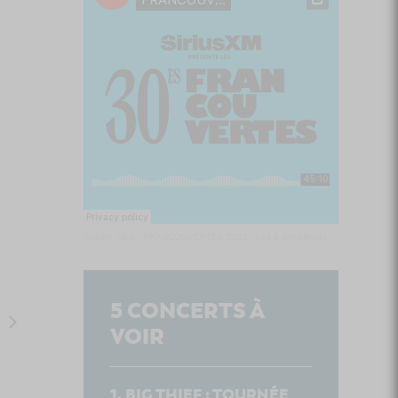
Culture Cible
·
FRANCOUVERTES 2026 - Les 9 demi-finalistes analysés à chaud! | Culture Cible
5
CONCERTS À
VOIR
BIG THIEF : TOURNÉE