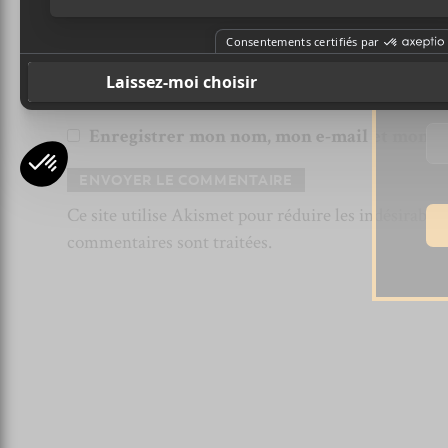
Pr
Site Web
Ad
Enregistrer mon nom, mon e-mail et mon si
Ce site utilise Akismet pour réduire les indésirable
commentaires sont traitées
.