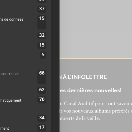
INSCRIPTION À L’INFOLETTRE
Ne manquez pas les dernières nouvelles!
bonnez-vous à l’infolettre du Canal Auditif pour tout savoir 
’actualité musicale, découvrir vos nouveaux albums préférés 
revivre les concerts de la veille.