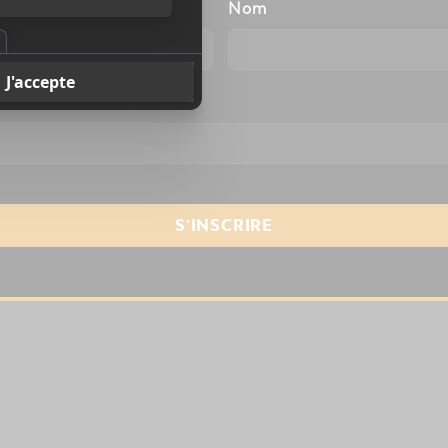
énom
Nom
resse courriel
*
te dans le navigateur pour mon prochain commentaire
s.
En savoir plus sur la façon dont les données de vos