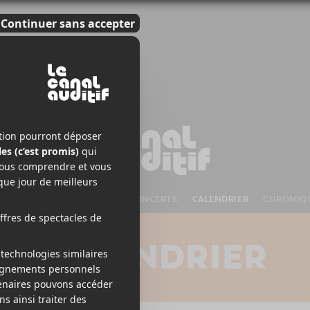
S À VENIR
CHANSONS
CONCERTS
CALENDRIER
CHRONIQ
CALENDRIER