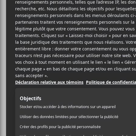
Cet évènement est passé.
The Moonlight 
de leur premie
2018-03-15 @ 17:00
-
20:00
AJOUTER AU CALENDRIER