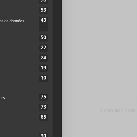
enis
2L2
Canada
+
web
4 mars 2018
Charlotte Cardin