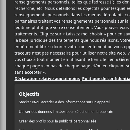
Cet évènement est passé.
Steven Wilson
Paris 12 mars 
2018-03-12 @ 20:00
-
22:30
AJOUTER AU CALENDRIER