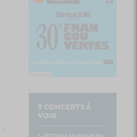
Culture Cible
·
FRANCOUVERTES 2026 - Les 9 demi-finalistes analysés à chaud! | Culture Cible
5
CONCERTS À
VOIR
FESTIVAL MUSIQUE DU