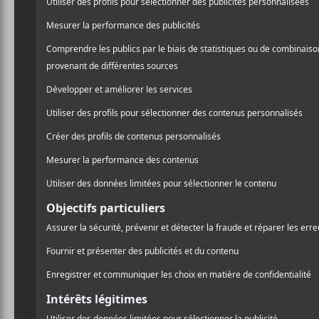
DÉTAILS
LIEU
L’Olympia d
Date :
28 Bouleva
2018-03-12
Paris
,
Fran
Heure :
Téléphone
20:00 - 22:30
+33 892 68
Catégorie d’Évènement:
Voir Lieu si
Spectacle
Site :
https://www.olympiahall.com/evene
ments/steven-wilson/
Christian Scott