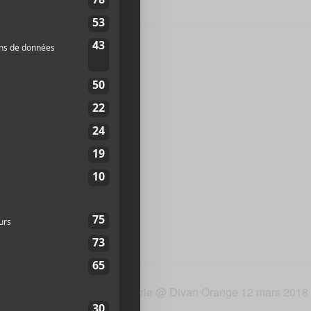
e Paris
rd des Capucines
ce
+ Google Map
 33 68
te web
Ludovic Alarie @ Divan Orange 12 mars 2018