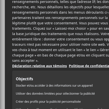
Cet évènement est passé.
Sonication – I
Ligne – 20h30
2020-09-16 @ 20:30
-
2020-09-18 @ 22:00
13.1
Sonication
est une expérience hybride, à mi-c
s’inscrivant comme un rendez-vous au cœur