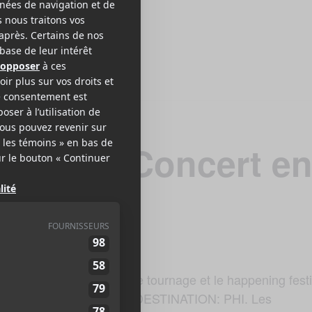
mposs – Concert e
6$
hemin entre le plateau de tournage et le happening festi
 de la programmation de DESTINATION: PHI. Les