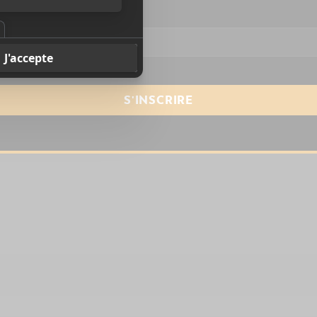
resse courriel
*