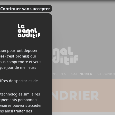
S À VENIR
CHANSONS
CONCERTS
CALENDRIER
CHRONIQ
CALENDRIER