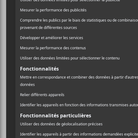
DÉTAILS
LIEU
Diffusio
Début :
Montréa
2020-09-16 @ 20:30
Fin :
2020-09-18 @ 22:00
Prix :
13.16$
Catégorie d’Évènement:
A
Spectacle
l
Site :
https://lepointdevente.com/billets/sonic
ation-imposs
Pr
Agnes Obel à la Place des Arts