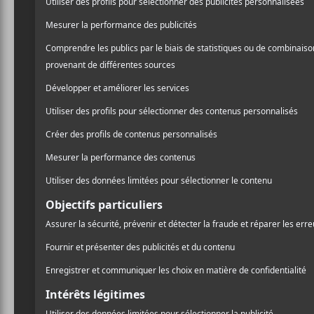
prestations jouées sur le toit sont retranscri
d’assouvir la soif d’expériences musicales d
l’affiche de Sonication, ces performances in
d’une durée de 30 à 45 minutes diffusée tous 
Les concerts sont disponibles pour visionn
48 heures après le début de l’événement. L
l’événement.
Remboursements
Aucun remboursement
Échanges
Aucun échange
AJOUTER AU CALENDRIER