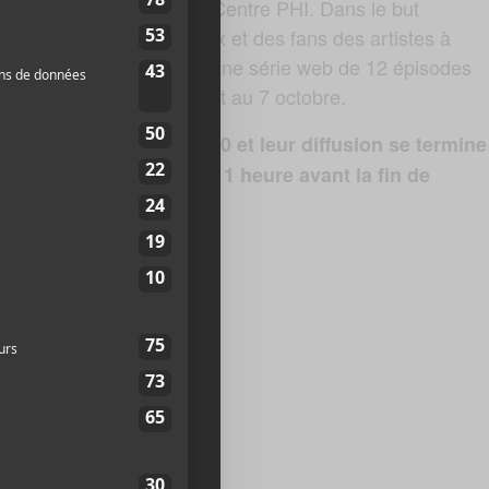
tes sur écrans à travers le Centre PHI. Dans le but
es mélomanes, des curieux et des fans des artistes à
édites se retrouvent dans une série web de 12 épisodes
les mercredis du 22 juillet au 7 octobre.
ement à partir de 20h30 et leur diffusion se termine
es ventes se terminant 1 heure avant la fin de