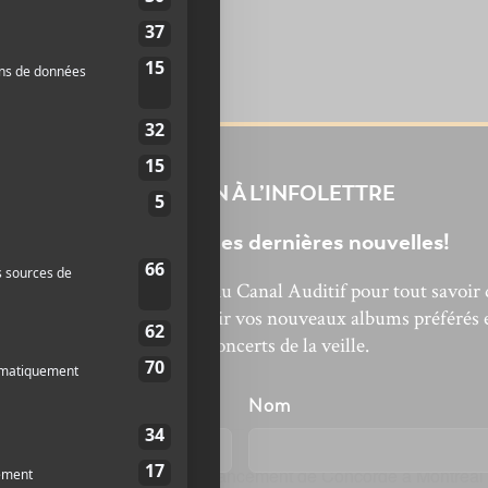
n en ligne
l
,
Canada
Québec
INSCRIPTION À L’INFOLETTRE
Ne manquez pas les dernières nouvelles!
bonnez-vous à l’infolettre du Canal Auditif pour tout savoir 
’actualité musicale, découvrir vos nouveaux albums préférés 
revivre les concerts de la veille.
énom
Nom
Le Couleur – Lancement de Concorde à Montréal