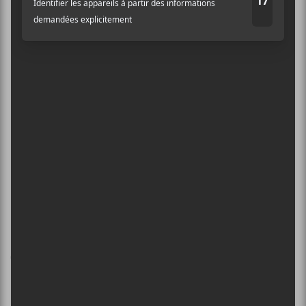
LIEU
Le Ministère
4521 Boul Saint-Laurent
Montreal
,
H2T 1R2
CA
+ Google Map
Série de spectacles LE QG | 01 décembre 2020
: Anique Granger, Laura Babin et Francis Faubert
Waskapitan
Laissez un commentaire
Commentaire