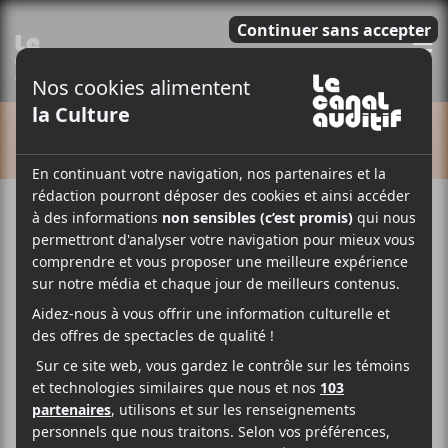
E
CALENDRIER
Cet évènement est passé.
Série de spectacles LE QG | 02
décembre 2020 : Mariko + Marie-
Ève Laure + Antoine Lachance