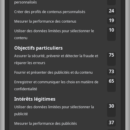
quelques notes de saxophone, doigtés de
synthétiseurs vintage et de coups de batterie
hawaïenne.
AJOUTER AU CALENDRIER
DÉTAILS
ORGANISATEUR
Quartier Général
Date :
E-mail
2020-12-02
qg@quartiergeneral.co
Heure :
m
20:00 - 23:00
Voir le site Organisateur
Prix :
15$ à 30$