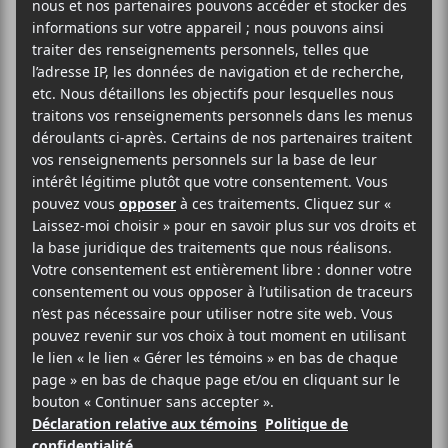
2020-12-02 @ 20:00
-
23:00
15$ À 30$
Série de spectacles LE QG
LE QG est une série de 12 spectacles VIRTUELS sur
5 jours, du 1er au 5 décembre 2020, pour seulement :
– 15$ par soirée
– 30$ pour un accès numérique VIP à toute la série
(places limitées)
– Durée totale : 145 minutes
20h : MARIKO – formule quatuor (50 min)
Mariko puise dans ses influences indie-folk pour
créer de la chanson aux textes singuliers et à la
poésie légère. On plane facilement dans son univers
sonore, flatté par la chaleur du jazz et les racines
musicales complexes de cette force tranquille. Elle
nous transporte à travers les pièces de « La fin d’un
printemps », son mini-album paru en avril dernier, en