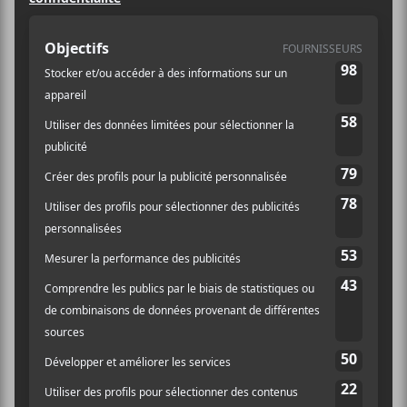
pleine tourmente pandémique.
20h50 : MARIE-ÈVE LAURE – formule quatuor (45
min)
Révélée par La Voix et récipiendaires de nombreux
prix à Ma Première Place des Arts, à Chante en
Français et au Festival de la chanson de Saint-
Ambroise, Marie-Ève nous présente les pièces de
son plus récent album, Onze. Laissez-vous charmer
par son style folk aux accents country et aux
arrangements étoffés, qui vous fera autant réfléchir
que taper du pied.
21h35 : ANTOINE LACHANCE – formule quatuor (50
min)
Antoine délaisse le côté sombre de Cimetière
d’avions, son premier album sorti en 2016, pour nous
offrir des pièces au style plus chaleureux, dansant et
rythmé. Éloignez la grisaille de l’automne en