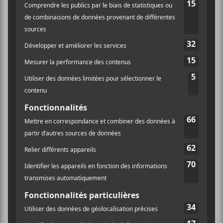
Catégorie
d’Évènement:
Spectacle
Site :
https://lepointdevente.
com/billets/qg02