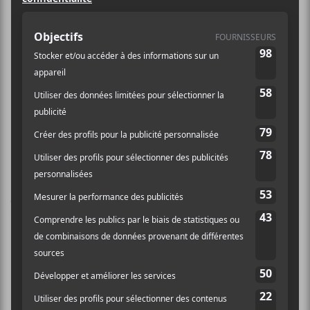
https://www.clubsoda.c
a/fr/Random-
Recipe_2446
The Wooden Sky
Kohlenstoff A/V Expérience
Laissez un commentaire
Commentaire