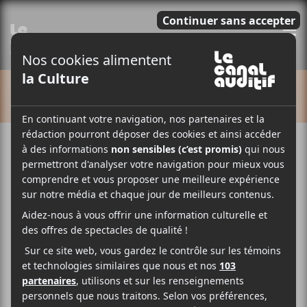
E
CALENDRIER
Cet évènement est passé.
Random Recipe (Montréal en
lumière)
2018-03-01 @ 20:00
-
22:30
28.75$