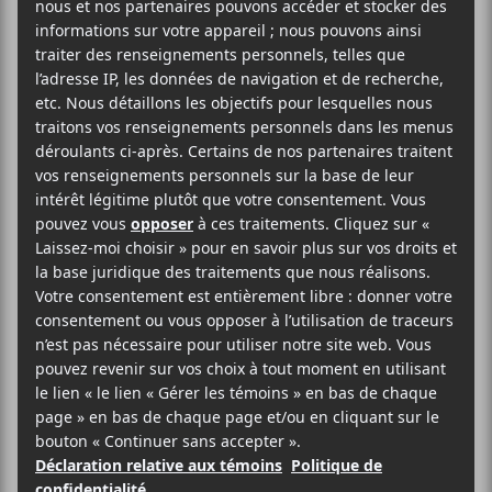
AJOUTER AU CALENDRIER
DÉTAILS
LIEU
Club Soda
Date :
1225, Boul. St-Laurent
2018-03-01
Montréal
,
H2X 2S6
Heure :
Canada
20:00 - 22:30
Téléphone
Prix :
514-286-1010
28.75$
Voir Lieu site web
Catégorie
d’Évènement:
Spectacle
Site :