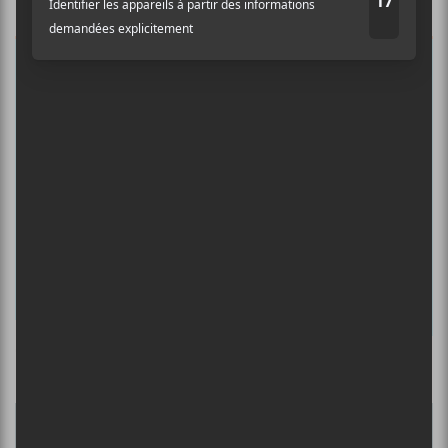
musicale, découvrir vos nouveaux
albums préférés et revivre les
concerts de la veille.
Prénom
Nom
Adresse courriel
*
Culture Cible
·
FRANCOUVERTES 2026 - Les 9 demi-finalistes analysés à chaud! | Culture Cible