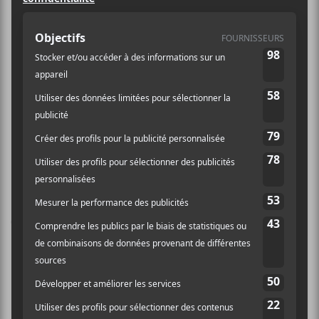
https://mtelus.com/fr/sp
ectacles/polo-and-pan-
live
Folk Fest sur le
Les Francos 2018 : Arthur H /
Bernhari
Canal
Laissez un commentaire
Commentaire