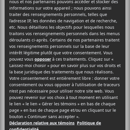
AJOUTER AU CALENDRIER
DÉTAILS
LIEU
MTELUS
Date :
59 Rue St-Catherine
2018-06-16
Est
Heure :
Montréal
,
H2X 1K5
21:00 - 23:00
Canada
Prix :
Téléphone
49$
1-855-790-1245
Catégorie
Voir Lieu site web
d’Évènement:
Spectacle
Site :