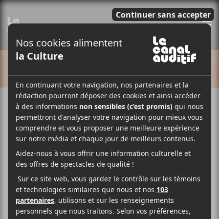
E
CALENDRIER
Cet évènement est passé.
Polo & Pan (Francos de
Montréal)
2018-06-16 @ 21:00
-
23:00
49$