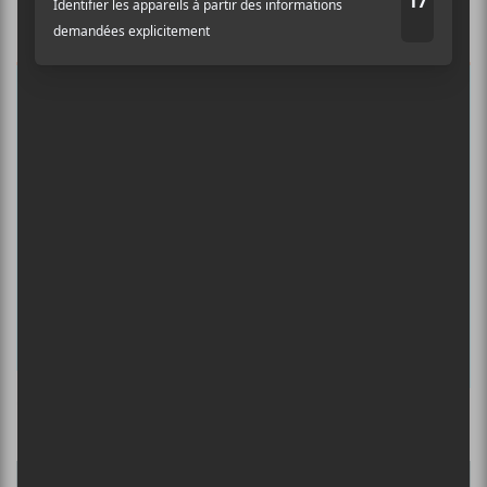
Auditif pour tout savoir de l’actualité
musicale, découvrir vos nouveaux
albums préférés et revivre les
concerts de la veille.
Prénom
Nom
Adresse courriel
*
Culture Cible
·
FRANCOUVERTES 2026 - Les 9 demi-finalistes analysés à chaud! | Culture Cible