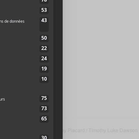
Pierre
2Y 2M3
Canada
+
p
25
te web
Dany Placard / Timothy Luke Dawson