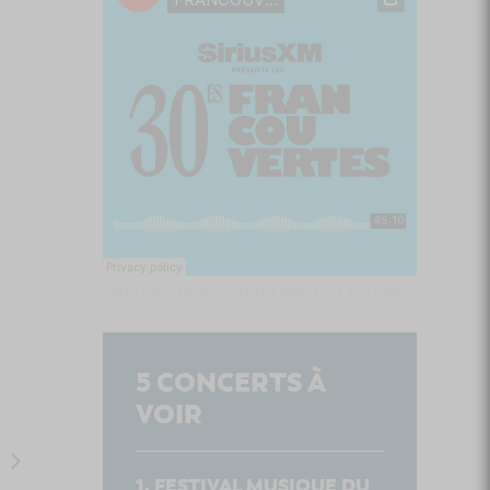
Culture Cible
·
FRANCOUVERTES 2026 - Les 9 demi-finalistes analysés à chaud! | Culture Cible
5
CONCERTS À
VOIR
FESTIVAL MUSIQUE DU