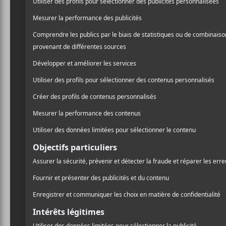
DÉTAILS
LIEU
Centre PHI
Date :
407 Rue St-
2018-02-22
Montréal
,
H
Heure :
Google Ma
20:00 - 22:30
Téléphone
Prix :
514-225-05
32,35$
Voir Lieu si
Catégorie d’Évènement:
Spectacle
Site :
https://www.facebook.com/events/1
35450080452101/
Vieux Faka Touré / Kae Sun