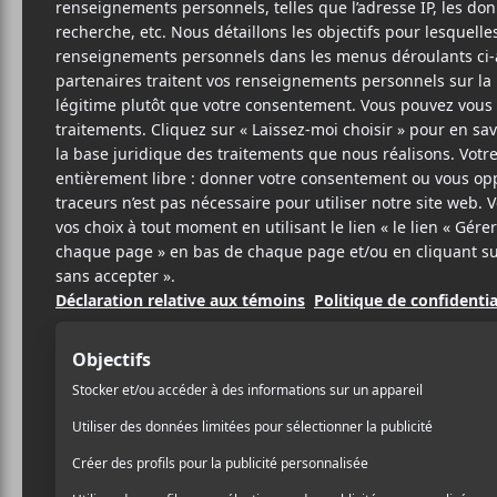
Cet évènement est passé.
Misc ( Montréa
2018-02-22 @ 20:00
-
22:30
32,35$
AJOUTER AU CALENDRIER