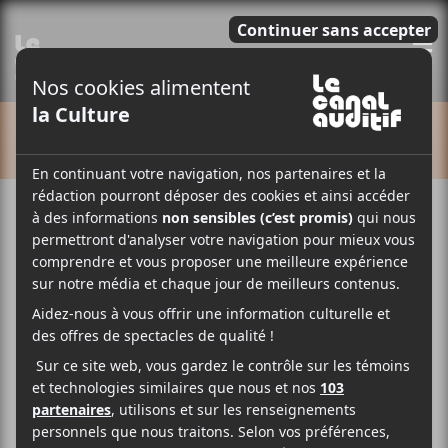
E
CALENDRIER
Cet évènement est passé.
Le Matos + Computer Magic
2018-04-12 @ 21:00
-
23:30
19,50$