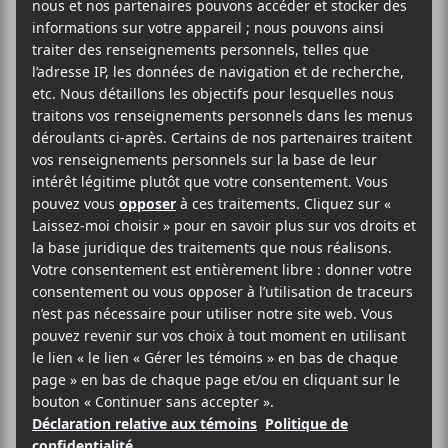
AJOUTER AU CALENDRIER
DÉTAILS
Date :
2018-04-12
Heure :
21:00 - 23:30
Prix :
19,50$
Catégorie d’Évènement:
Spectacle
LIEU