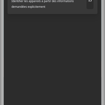
albums préférés et revivre les
concerts de la veille.
Prénom
Nom
Adresse courriel
*
Culture Cible
·
FRANCOUVERTES 2026 - Les 9 demi-finalistes analysés à chaud! | Culture Cible
5
CONCERTS À VOIR
DANIEL CAESAR : TOURNÉE SONS OF