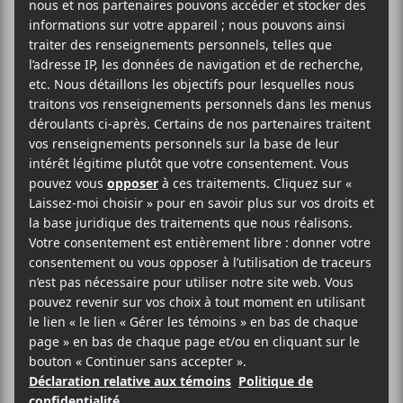
AJOUTER AU CALENDRIER
DÉTAILS
Date :
2018-07-11
Heure :
21:00 - 23:30
Prix :
16$
Catégorie d’Évènement:
Spectacle
Site :
https://lepointdevente.com/billets/tixza-make-
overs-esco-l-escogriffe-montreal-2018-07-11