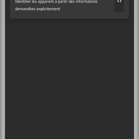
commentaires sont traitées
.
×
INSCRIPTION À L’INFOLETTRE
Ne manquez pas les dernières
nouvelles!
Abonnez-vous à l’infolettre du Canal
Auditif pour tout savoir de l’actualité
musicale, découvrir vos nouveaux
albums préférés et revivre les
concerts de la veille.
Prénom