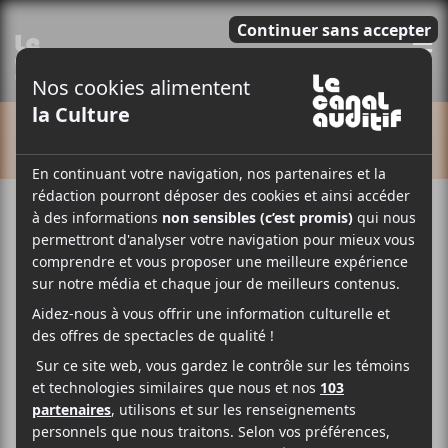
E
CALENDRIER
Cet évènement est passé.
Make-Overs + Fuudge
2018-07-11 @ 21:00
-
23:30
16$