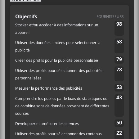
LIEU
L’Esco
4467, rue St-Denis
Montréal
,
H2J 2L2
Canada
+ Google Map
Voir Lieu site web