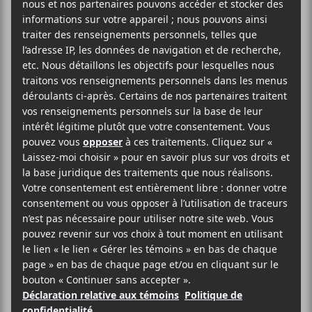
AJOUTER AU CALENDRIER
DÉTAILS
Date :
2018-03-30
Heure :
20:00 - 23:00
Catégorie d’Évènement:
Spectacle
Site :
https://www.facebook.com/events/198870549812
2430/