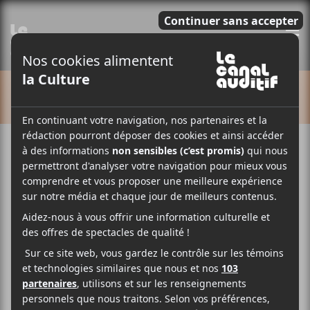
E
CALENDRIER
Cet évènement est passé.
Loïc April : lancement d’album
2018-03-30 @ 20:00
-
23:00