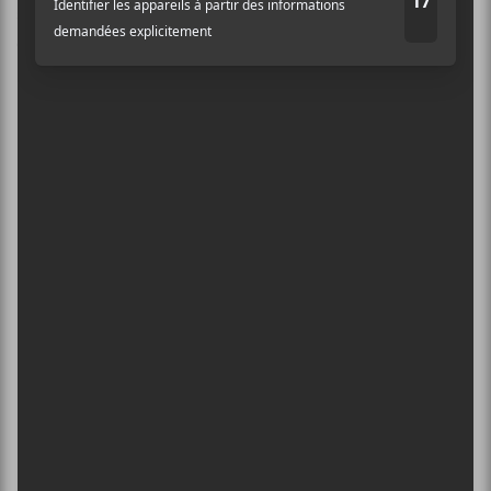
×
savoir plus sur la façon dont les données de vos
commentaires sont traitées
.
INSCRIPTION À L’INFOLETTRE
Ne manquez pas les dernières
nouvelles!
Abonnez-vous à l’infolettre du Canal
Auditif pour tout savoir de l’actualité
musicale, découvrir vos nouveaux
albums préférés et revivre les
concerts de la veille.
Prénom
Nom