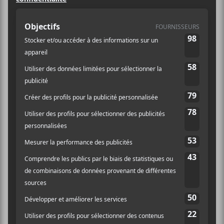
LIEU
Casa Del Popolo
4873 Boul. St-Laurent
Montréal
,
H2T 1R6
Canada
+ Google Map
Téléphone
514-284-0122
Voir Lieu site web