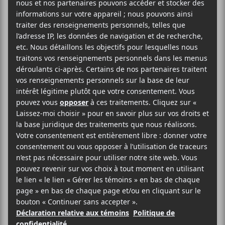
AJOUTER AU CALENDRIER
DÉTAILS
LIEU
Théâtre du Petit
Date :
Champlain
2018-02-13
68 Rue du Petit
Heure :
Champlain
00:00
Ville de Québec
,
G1K
Catégorie
4H5
Canada
d’Évènement:
Téléphone
Spectacle
418-692-2631
Voir Lieu site web