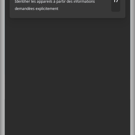
musicale, découvrir vos nouveaux
albums préférés et revivre les
concerts de la veille.
Prénom
Nom
Culture Cible
·
FRANCOUVERTES 2026 - Les 9 demi-finalistes analysés à chaud! | Culture Cible
Adresse courriel
*
5
CONCERTS À VOIR
FESTIVAL MUSIQUE DU BOUT DU