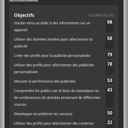
Mat Vezio @ District St-
Phoque Off : Cherry Chérie,
Val Thomas, Liana
Joseph 13 février 2018
Laissez un commentaire
Commentaire