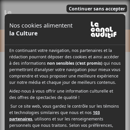
E
CALENDRIER
Cet évènement est passé.
Lior Shoov (Bourse Rideau)
2018-02-13 @ 00:00
Vitrine musicale dans le cadre de la Bourse RIDEAU.