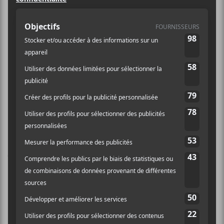
https://lepointdevente.c
om/billets/tix18041100
1
U.S. Girls @ L’Esco 11
Kyra Shaughnessy : lancement
de Standing Still
avril 2018
Laissez un commentaire
Commentaire