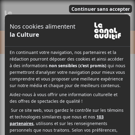
E
CALENDRIER
Cet évènement est passé.
Ligue d’Improvisation Musicale
de Montréal : Demi Finale
2018-04-11 @ 20:00
-
22:00
13.86$