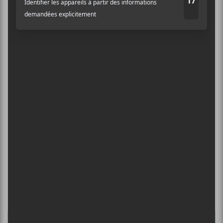
Abonnez-vous à l’infolettre du Canal
Auditif pour tout savoir de l’actualité
musicale, découvrir vos nouveaux
albums préférés et revivre les
concerts de la veille.
Prénom
Nom
Culture Cible
·
FRANCOUVERTES 2026 - Les 9 demi-finalistes analysés à chaud! | Culture Cible
Adresse courriel
*