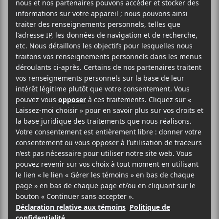
AJOUTER AU CALENDRIER
DÉTAILS
LIEU
Le Café Campus
Date :
57, rue Prince Arthur
2018-04-11
Est
Heure :
Montréal
,
H2X 1B4
20:00 - 22:00
Canada
Prix :
Téléphone
13.86$
514-844-1010
Catégorie
Voir Lieu site web
d’Évènement:
Spectacle
Site :