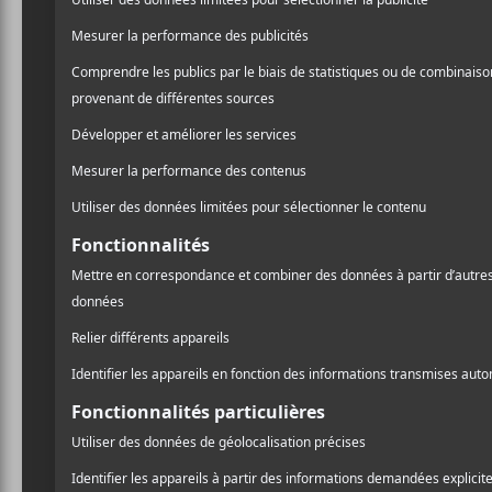
21:00 - 22:30
Prix :
15$
Catégorie d’Évènement:
Spectacle
Site :
https://evenko.ca/fr/evenements/37669/kevin-morby
oh-my-god-livestream/diffusion-en-direct/10-08-20
Joseph : All the songs we’ve played
A
l
Laissez un commentaire