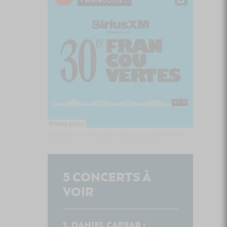
Culture Cible
·
FRANCOUVERTES 2026 - Les 9 demi-finalistes analysés à chaud! | Culture Cible
5
CONCERTS À
VOIR
DANIEL CAESAR :