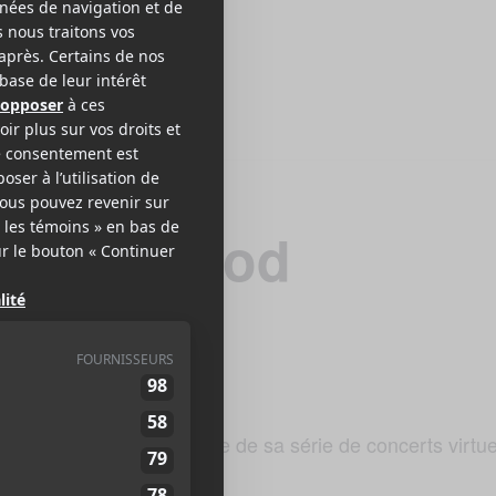
 Oh My God
 Oh My God dans le cadre de sa série de concerts virtue