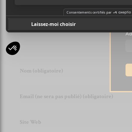
Commentaire
Pr
Ad
Nom (obligatoire)
Email (ne sera pas publié) (obligatoire)
Site Web