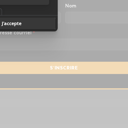
énom
Nom
resse courriel
*