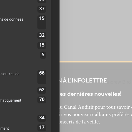
-
20
INSCRIPTION À L’INFOLETTRE
Andrew Bird
Ne manquez pas les dernières nouvelles!
bonnez-vous à l’infolettre du Canal Auditif pour tout savoir 
’actualité musicale, découvrir vos nouveaux albums préférés 
revivre les concerts de la veille.