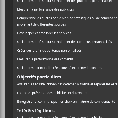
Diffusion en direct
Billets en vente maintenant lun 31 août – 20
Portes : jeu 8 oct. – 20h00
Spectacle : jeu 8 oct. – 21h00
AJOUTER AU CALENDRIER
DÉTAILS
Date :
2020-10-08
Heure :