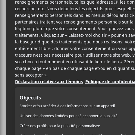
Cet évènement est passé.
Kevin Morby –
Livestream
2020-10-08 @ 21:00
-
22:30
15$
Kevin Morby interprétera en entier son album
le 8 octobre à 21h.