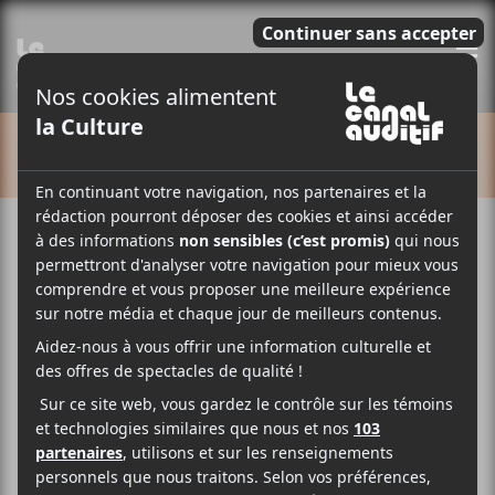
E
CALENDRIER
Cet évènement est passé.
Just Mustard
24 mai
20:00
23:00
@
–