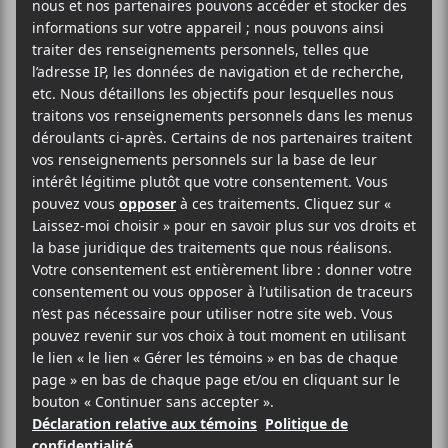
Just Mustard
sera de passage au Ritz P.D.B. le 24
mai dans le cadre de sa tournée nord-américaine
2026. La première partie sera annoncée
ultérieurement.
Blue Skies Turn Black
Bar Le Ritz PDB
179 Rue Jean-Talon Ouest
Montréal
,
H2R 2X2
Canada
438-289-9994
Voir Lieu site web