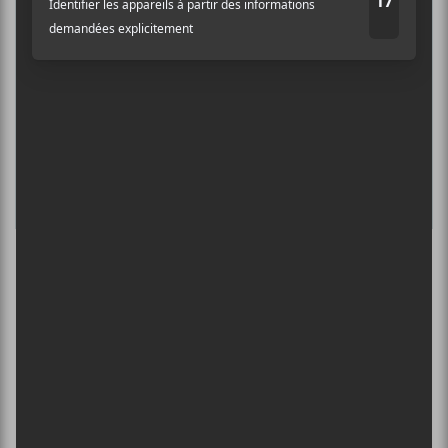
SPERGY + 070 SHAKE
6 août - Centre Bell
ÎLESONIQ 2026
8 août - Parc Jean-Drapeau
L’INTERNATIONAL PÉRIPHÉRIQUES
2026
13 août - L’International Périphérique