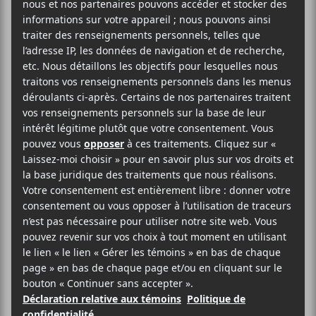
Simon Boisseau
présente son nouveau spectacle
qui est imagé par des images de Laura Venditti et
des jeux d’éclairage d’Anthony Piazza.
Théâtre Outremont
1248 Avenue Bernard Ouest
Montréal
,
H2V 1V6
Canada
(514) 495-9944
Voir Lieu site web
Billets
AJOUTER AU CALENDRIER