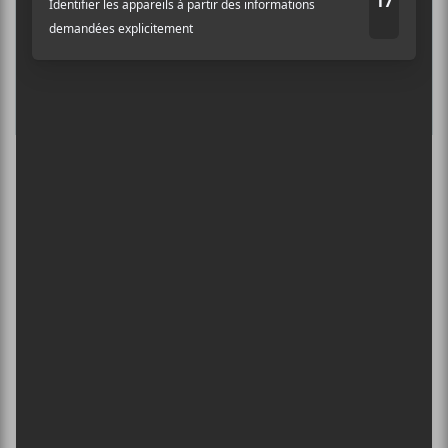
13 août - Simon Boisseau
L’INTERNATIONAL PÉRIPHÉRIQUES
2026
13 août - L’International Périphérique