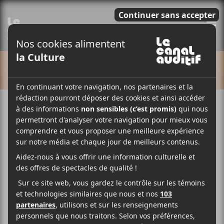
E
CALENDRIER
Cet évènement est passé.
Simon Boisseau
28 mai
20:00
23:00
@
–