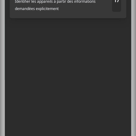
Adresse courriel
*
8 août - Parc Jean-Drapeau
INTERNATIONAL DE MONTGOLFIÈRES
DE SAINT-JEAN-SUR-RICHELIEU : FIN DE
SEMAINE 2
13 août - Francos de Montréal 2026 | Trinix
L’INTERNATIONAL PÉRIPHÉRIQUES
2026
13 août - L’International Périphérique