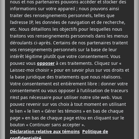
14 juin
20:00
23:00
@
–
Trinix
présentera son concert dans le cadre des
Francos de Montréal le 14 juin prochain au Club
Soda dès 20h.
Francos de Montréal
Club Soda
1225, Boul. St-Laurent
Montréal
,
H2X 2S6
Canada
514-286-1010
Voir Lieu site web