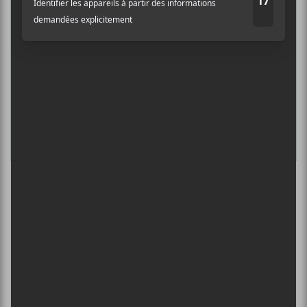
INTERNATIONAL DE MONTGOLFIÈRES
DE SAINT-JEAN-SUR-RICHELIEU : FIN DE
SEMAINE 2
13 août - Francos de Montréal 2026 | Thomas Fersen
L’INTERNATIONAL PÉRIPHÉRIQUES
2026
13 août - L’International Périphérique