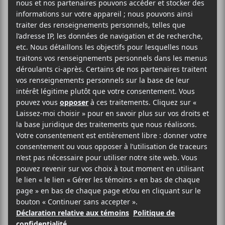
14 juin
19:00
21:00
@
–
Thomas Fersen
présentera son concert dans le
cadre des Francos de Montréal le 14 juin prochain
au Studio TD dès 19h.
59.75$
Francos de Montréal
Studio TD
305 Rue Ste-Catherine Ouest
Montréal
,
H2X 2A3
Canada
Voir Lieu site web