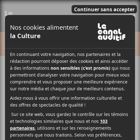
E
CALENDRIER
Cet évènement est passé.
Francos de Montréal
2026 | Étienne Coppée