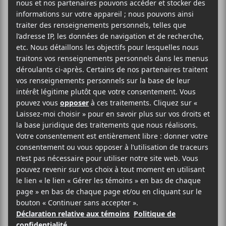
14 juin
15 juin
20:00
23:00
@
–
@
Étienne Coppée
présentera son concert
hommage à Joe Dassin dans le cadre des Francos de
Montréal les 14 et 15 juin prochains au Théâtre
Jean-Duceppe.
Francos de Montréal
Théâtre Jean-Duceppe
175 rue Sainte-Catherine Ouest
Montréal
,
H2X 1Z8
Québec
Canada
+ Google Map