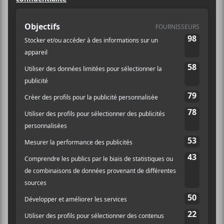
15/
LIEU
L’Esplanade du Centenaire
Montréal
,
H3J 1X4
Canada
+ Google
Québec
Map