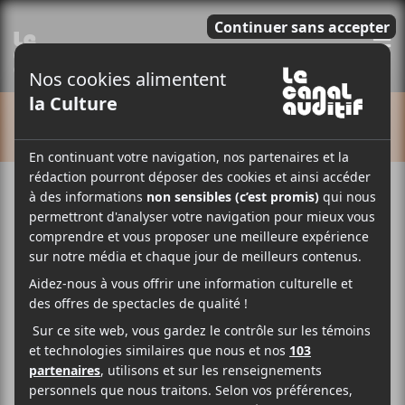
E
CALENDRIER
Cet évènement est passé.
Folk Fest sur le Canal
2018-06-15 @ 19:00
-
22:00
Avec Josh Ritter, Les Chiens de Ruelles, The Steady