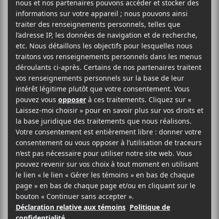
Swagger,
Jason Bajada
et
Catherine Leduc
.
AJOUTER AU CALENDRIER
DÉTAILS
Date :
2018-06-15
Heure :
19:00 - 22:00
Catégorie d’Évènement:
Spectacle
Site :
http://festivalfolkmontreal.com/event/friday-june-