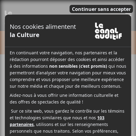
E
CALENDRIER
Cet évènement est passé.
Festival OFF de Québec 2018:
Negative Gemini et Choses
Sauvages