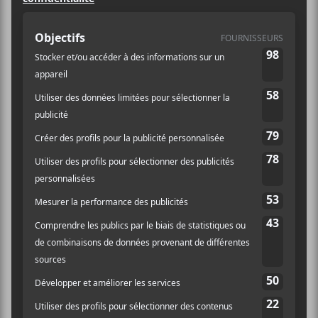
http://quebecoff.org
LIEU
Salle Multi
591 Rue de Saint-Vallier Est
Ville de Québec
,
G1K 3P9
Canada
+
Québec