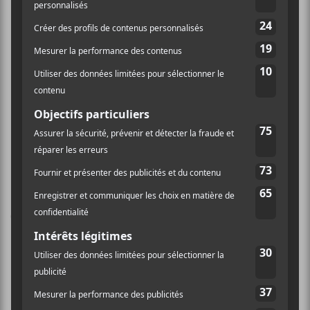
Google Map
Voir Lieu site web
Festival OFF de
Festival OFF de Québec 2018:
Oblique, CHIENVOLER et Boskorgï
Québec 2018 : FELP
Laissez un commentaire
Commentaire