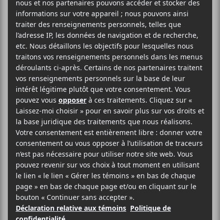
2018-07-07 @ 22:00
-
23:30
5$
AJOUTER AU CALENDRIER
DÉTAILS
Date :
2018-07-07
Heure :
22:00 - 23:30
Prix :
5$
Catégorie d’Évènement:
Spectacle
Site :