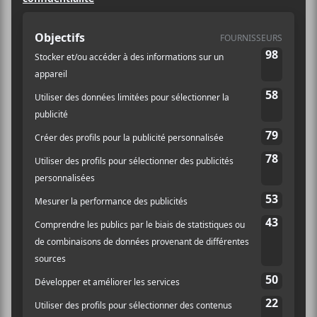
Sarahmée, Superchérie, Thomas Fersen, To,
Veranda, We Are Wolves et plus.
Tadoussac
197, rue des Pionniers
Tadoussac
,
G0T 2A0
Québec
Canada
+ Google Map
Voir Lieu site web