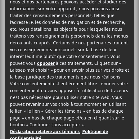
11 juin
14 juin
17:00
23:00
@
–
@
Le
Festival de la chanson de Tadoussac
aura lieu
du 11 au 14 juin et met en vedette : Anyma Ora’,
Alphonse Bisaillon, Arielle Soucy, BENEVOLE,
Basia Bulat, Ben Herbert Larue, Bon Débarras,
Brigitte Jardin, Burt Love and the Vibes, Catherine
Leduc, Djely Tapa, Douance, Duo Fortin-Poirier, El
Balcon, Édouard Tremblay-Grenier, Éric Cyr, &
Simon Gaboury, Étienne Coppée, FRIKITON, Gab
Bouchard, Georges Ouel, Julie Doiron, Kat Pereira,
La Dame Ovale, Lemon Bucket Orchestra, Les
Flambettes III, Les Lunatiques, Les New Cackle
Sisters, Les Reynette, Lou-Adriane Cassidy, Louis-
Jean Cormier, Malaka, Maude Audet, Maude
Sonier, Michel Robichaud, Mike Clay, Naïma
Frank, Nüshu, Pierre Lapointe, Sam Mallais,