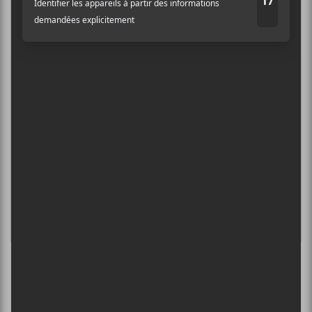
6 août - Centre Bell
Adresse courriel
*
ÎLESONIQ 2026
8 août - Parc Jean-Drapeau
INTERNATIONAL DE MONTGOLFIÈRES
DE SAINT-JEAN-SUR-RICHELIEU : FIN DE
SEMAINE 2
13 août - Francos de Montréal 2026 | Orelsan : La
fuite en avant
L’INTERNATIONAL PÉRIPHÉRIQUES
2026
13 août - L’International Périphérique