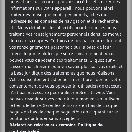
en avant
11 juin
20:00
23:00
@
–
Orelsan
présentera son concert
La fuite en avant
dans le cadre des Francos de Montréal le 11 juin
prochain au Centre Bell.
Evenko
Centre Bell
1909 Avenue des Canadiens-de-Montréal
Montréal
,
H4B 5G0
Canada
514-932-2582