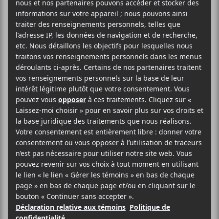
Le second jour du Festif! de Baie-Saint-Paul, le 22
juillet 2022, proposera des spectacles de Myriam
Gendron, Lou-Adriane Cassidy, Pearl Charles, Basia
Bulat, Ariane Roy, Ouri, Le Ren, Alexandra Lost,
Geoffroy, Mara Tremblay, Naya Ali, Mike Shabb, Bon
Enfant, Hubert Lenoir, L’Impératrice, Anachnid,
Golden Dawn Arrestra, Orchestre Tout Puissant
Marcel Duchamp, Dani Dorchin, Robert Robert, Les
Louanges, Connaisseur Ticaso, Manu Militari, Gros
Mené et The Courettes.
AJOUTER AU CALENDRIER
DÉTAILS
ORGANISATEUR