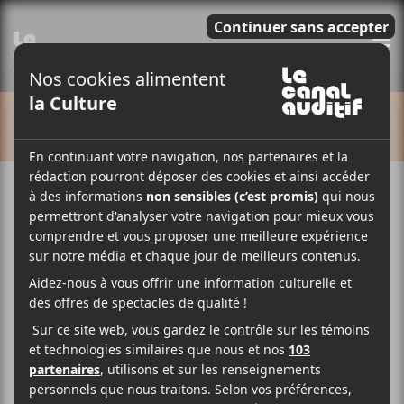
E
CALENDRIER
Cet évènement est passé.
Le Festif! de Baie-Saint-Paul
2022 – Jour 2
2022-07-22 @ 11:30
-
23:30