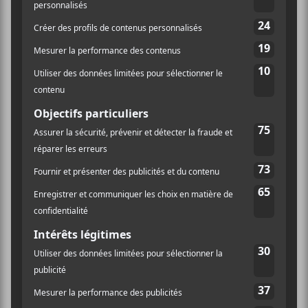
LIEU
Église de Baie-Saint-Paul
Montréal
,
Canada
+ Google Map
Québec
Pinegrove
DISTORSION 2022 – Jour 1