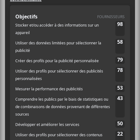
Le Festif!
Date :
Voir le site Organisateur
2022-07-22
Heure :
11:30 - 23:30
Catégorie
d’Évènement:
Spectacle
Site :
https://www.lefestif.ca/
billetterie