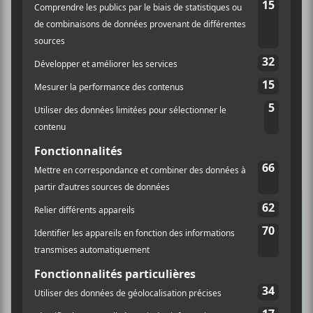
×
INSCRIPTION À L’INFOLETTRE
Ne manquez pas les dernières
nouvelles!
Abonnez-vous à l’infolettre du Canal
Auditif pour tout savoir de l’actualité
musicale, découvrir vos nouveaux
albums préférés et revivre les
concerts de la veille.
Prénom