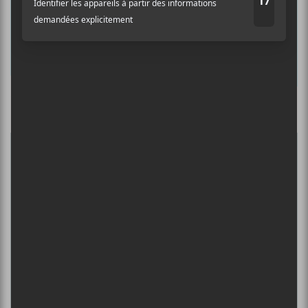
Nom
Culture Cible
·
FRANCOUVERTES 2026 - Les 9 demi-finalistes analysés à chaud! | Culture Cible
Adresse courriel
*
5
CONCERTS À VOIR
BIG THIEF : TOURNÉE SOMERSAULT
SLIDE 360
4 août - L’Olympia de Montréal
FESTIVAL MUSIQUE DU BOUT DU
MONDE 2026
6 août - Le Festif! de Baie-Saint-Paul 2022 – Jour 2