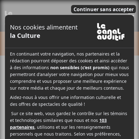
E
CALENDRIER
Cet évènement est passé.
DISTORSION 2022 – Jour 1
2022-07-22 @ 17:00
-
22:30
20$
DISTORSION présentera les spectacles de Holy