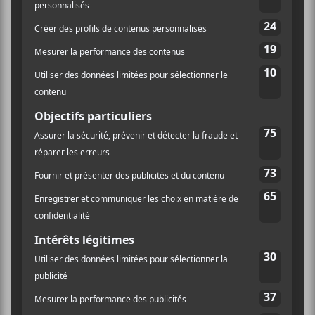
LIEU
L’Entrepôt 77
77 Rue Bernard E
Montréal
,
H2T 1A4
Canada
+ Google
Québec
Map
Le Festif! de Baie-Saint-Paul 2022 – Jour 2
Kiwi Jr.