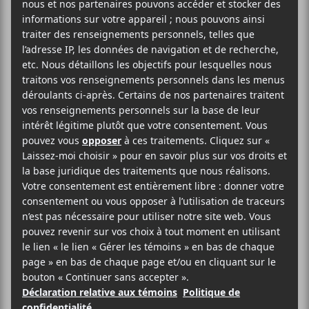
Fuck, Grim Streaker, Crasher et Petra Glynt à
l’Entrepôt 77 le 22 juillet 2022 à 17h.
AJOUTER AU CALENDRIER
DÉTAILS
ORGANISATEUR
Distorsion
Date :
2022-07-22
Heure :
17:00 - 22:30
Prix :
20$
Catégorie