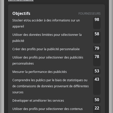
d’Évènement:
Spectacle
Site :
https://lepointdevente.
com/billets/distorsion-
entrepot77-holyfuck