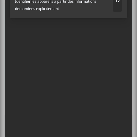
musicale, découvrir vos nouveaux
albums préférés et revivre les
concerts de la veille.
Prénom
Nom
Adresse courriel
*
Culture Cible
·
FRANCOUVERTES 2026 - Les 9 demi-finalistes analysés à chaud! | Culture Cible
5
CONCERTS À VOIR