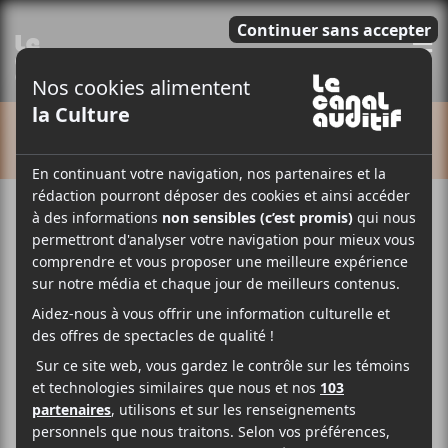
E
CALENDRIER
Cet évènement est passé.
Ezra Furman et Weaves
2018-03-04 @ 21:30
-
23:30
17$