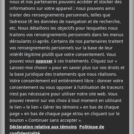
AJOUTER AU CALENDRIER
DÉTAILS
LIEU
Bar Le Ritz PDB
Date :
179 Rue Jean-Talon
2018-03-04
Ouest
Heure :
Montréal
,
H2R 2X2
21:30 - 23:30
Canada
Prix :
Téléphone
17$
438-289-9994
Catégorie
Voir Lieu site web
d’Évènement:
Spectacle
Site :
https://www.facebook.c