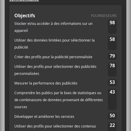
om/events/287486018
405314/
Rose Cousins
First Aid Kit
Laissez un commentaire
Commentaire