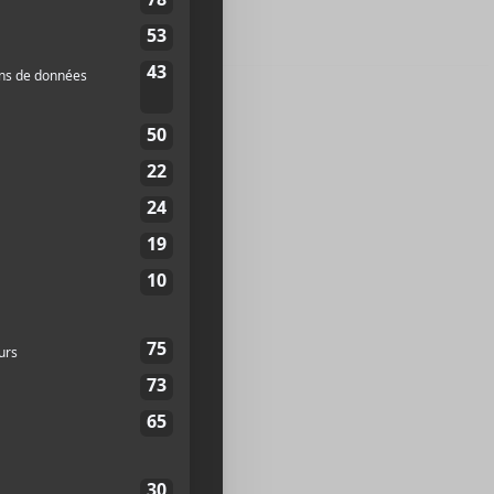
atherine Est
2X 1K5
Canada
+
p
1245
te web