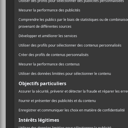
AJOUTER AU CALENDRIER
DÉTAILS
LIEU
MTELUS
Date :
59 Rue St-C
2020-04-25
Montréal
,
H
Heure :
Google Ma
20:00 - 23:00
Téléphone
Prix :
1-855-790-
36.75$
Voir Lieu si
Catégorie d’Évènement:
Spectacle
Site :
https://mtelus.com/fr/spectacles/emi
le-bilodeau