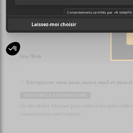
Ad
Nom (obligatoire)
Email (ne sera pas publié) (obligatoire)
Site Web
Enregistrer mon nom, mon e-mail et mon si
Ce site utilise Akismet pour réduire les indésirable
commentaires sont traitées
.