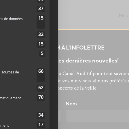
Ellis
INSCRIPTION À L’INFOLETTRE
Ne manquez pas les dernières nouvelles!
bonnez-vous à l’infolettre du Canal Auditif pour tout savoir 
’actualité musicale, découvrir vos nouveaux albums préférés 
revivre les concerts de la veille.
énom
Nom