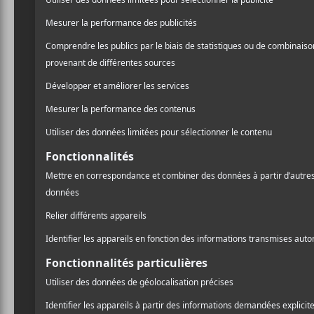
Sloan
Laissez un commentaire
Commentaire
A
l
Pr