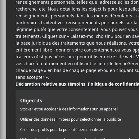
Cet évènement est passé.
Émile Bilodeau
2020-04-25 @ 20:00
-
23:00
36.75$
Émile Bilodeau sera en concert au MTELUS le
Grandeur Mature, paru en 2019.