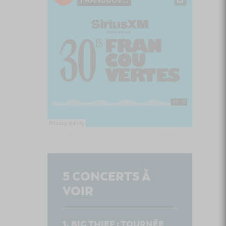
Culture Cible
·
FRANCOUVERTES 2026 - Les 9 demi-finalistes analysés à chaud! | Culture Cible
5
CONCERTS À
VOIR
BIG THIEF : TOURNÉE