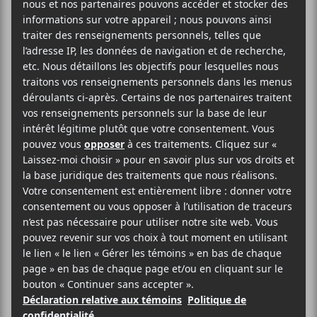
AJOUTER AU CALENDRIER
DÉTAILS
LIEU
Date :
2018-02-03
Heure :
21:00 - 23:30
Prix :
16.1$
Catégorie
d’Évènement:
Spectacle
Site :