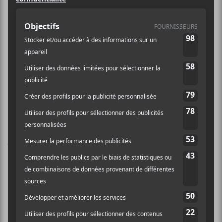
https://www.weezevent
.com/duchess-says-
sigil
Yung Lean
Solids / Deaf / Talleene (Taverne Tour)
Laissez un commentaire
Commentaire