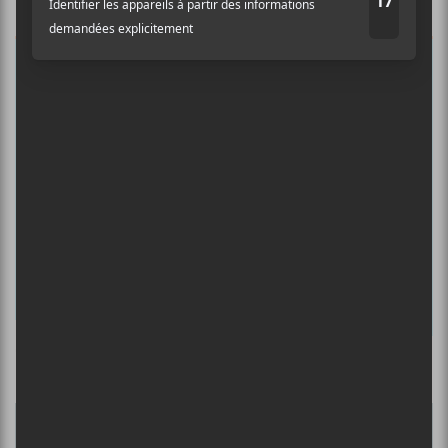
albums préférés et revivre les
concerts de la veille.
Prénom
Nom
Adresse courriel
*
Culture Cible
·
FRANCOUVERTES 2026 - Les 9 demi-finalistes analysés à chaud! | Culture Cible