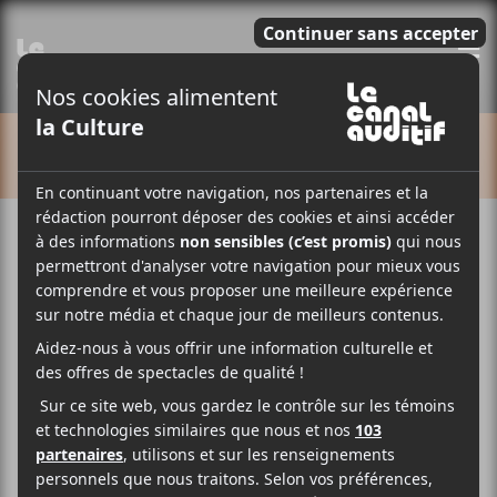
E
CALENDRIER
Cet évènement est passé.
Duchess Says / Sigil (Taverne
Tour)
2018-02-03 @ 21:00
-
23:30
16.1$