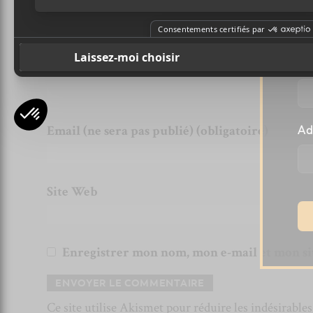
l
Pr
Nom (obligatoire)
Email (ne sera pas publié) (obligatoire)
Ad
Site Web
Enregistrer mon nom, mon e-mail et mon si
Ce site utilise Akismet pour réduire les indésirable