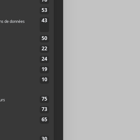
ère partie.
-Pelletier
e-Catherine Ouest
2X 3X5
Canada
+
p
12
te web