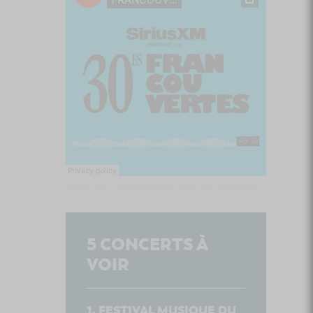
Culture Cible
·
FRANCOUVERTES 2026 - Les 9 demi-finalistes analysés à chaud! | Culture Cible
5
CONCERTS À
VOIR
FESTIVAL MUSIQUE DU