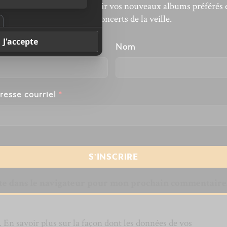
’actualité musicale, découvrir vos nouveaux albums préférés 
revivre les concerts de la veille.
énom
Nom
resse courriel
*
te dans le navigateur pour mon prochain commentaire
s.
En savoir plus sur la façon dont les données de vos