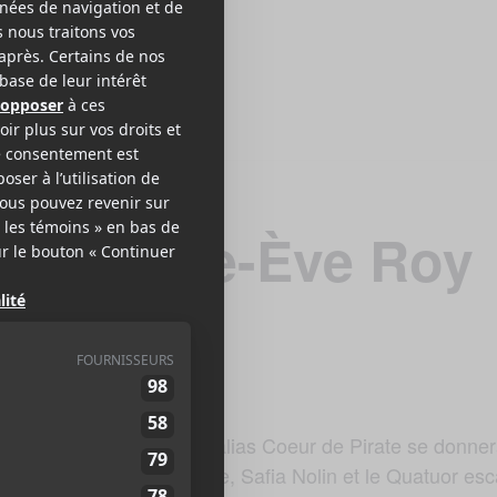
e et Marie-Ève Roy
os 2019, Béatrice Martin alias Coeur de Pirate se donne
és dont Loud, Milk & Bone, Safia Nolin et le Quatuor esc