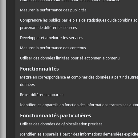
Site :
https://www.francosmontreal.com/fr-
CA/Spectacles/Details/13375
Les Francos de Montréal 2019 : Programma
Laissez un commentaire
Commentaire
A