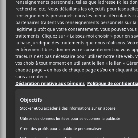
Cet évènement est passé.
Coeur de Pirat
aux Francos
2019-06-14 @ 20:00
-
23:00
66.40$
Le 14 juin prochain, dans le cadre des Franc
en spectacle en compagnie de plusieurs invit