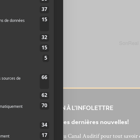
tion extérieure Jour 1
SonReal
INSCRIPTION À L’INFOLETTRE
Ne manquez pas les dernières nouvelles!
bonnez-vous à l’infolettre du Canal Auditif pour tout savoir 