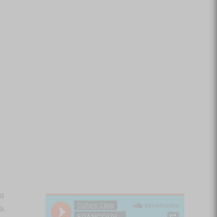
ra
a.