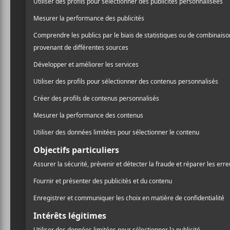
C’est Marie-Ève Roy qui en assurera la premi
AJOUTER AU CALENDRIER
DÉTAILS
LIEU
Salle Wilfrid
Date :
175 Rue St
2019-06-14
Montréal
,
H
Heure :
Google Ma
20:00 - 23:00
Téléphone
Prix :
514-842-21
66.40$
Voir Lieu si
Catégorie d’Évènement:
Spectacle