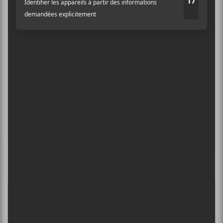
Auditif pour tout savoir de l’actualité
musicale, découvrir vos nouveaux
albums préférés et revivre les
concerts de la veille.
Prénom
Nom
Culture Cible
·
FRANCOUVERTES 2026 - Les 9 demi-finalistes analysés à chaud! | Culture Cible
Adresse courriel
*
5
CONCERTS À VOIR