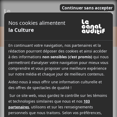
E
CALENDRIER
Cet évènement est passé.
Charlotte Day Wilson
2018-04-05 @ 20:00
-
23:00