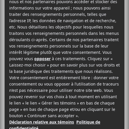
AJOUTER AU CALENDRIER
DÉTAILS
LIEU
Théâtre Plaza
Date :
6505 Rue St-Hubert
2018-04-05
Montréal
,
H2S 2M5
Heure :
Canada
20:00 - 23:00
Téléphone
Catégorie
514-278-6419
d’Évènement:
Voir Lieu site web
Spectacle
Site :
https://lepointdevente.c
om/billets/tixza-
charlotte-day-wilson-