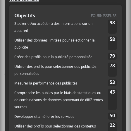
plaza-theatre-montreal-
april-5-2018
Slow Leaves
Les Royal Pickles : lancement d’album
Laissez un commentaire
Commentaire