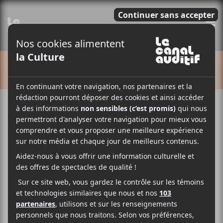
E
CALENDRIER
Cet évènement est passé.
Calexico
2018-03-27 @ 18:30
-
22:30
27.5€