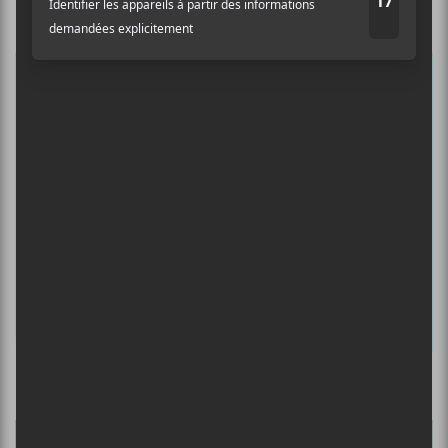
Auditif pour tout savoir de l’actualité
musicale, découvrir vos nouveaux
albums préférés et revivre les
concerts de la veille.
Prénom
Nom
Adresse courriel
*
Culture Cible
·
FRANCOUVERTES 2026 - Les 9 demi-finalistes analysés à chaud! | Culture Cible