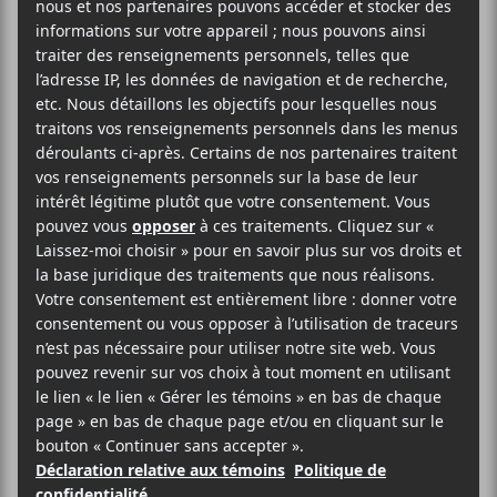
AJOUTER AU CALENDRIER
DÉTAILS
LIEU
Elysée Montmartre
Date :
72 Boulevard
2018-03-27
Rochechouard
Heure :
Paris
,
France
18:30 - 22:30
Voir Lieu site web
Prix :
27.5€
Catégorie
d’Évènement:
Spectacle
Site :
https://www.billetterie.e