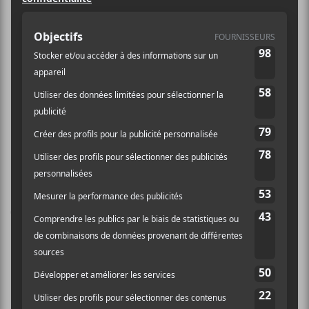
lysee-
montmartre.com/fr/prog
ramme/calexico
Bahamas
Son Lux @ Théâtre Fairmount 26 mars 2018
Laissez un commentaire
Commentaire