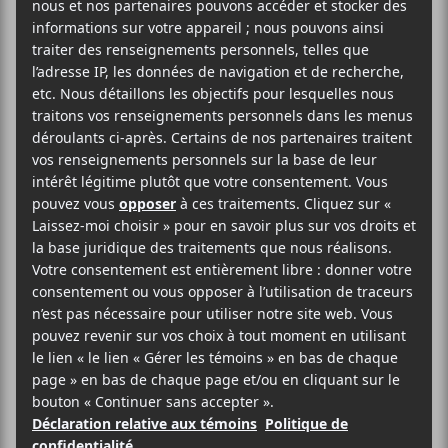
Fortin, Beatrice Deer, The Big 0 String Band, Les
Soeurs Boulay et Elliot Maginot, Hanorah et Les
Petites Tounes.
Parc Basler
90, chemin du Lac Echo
Morin Heights
,
J0R 1H0
Québec
Canada
+ Google Map