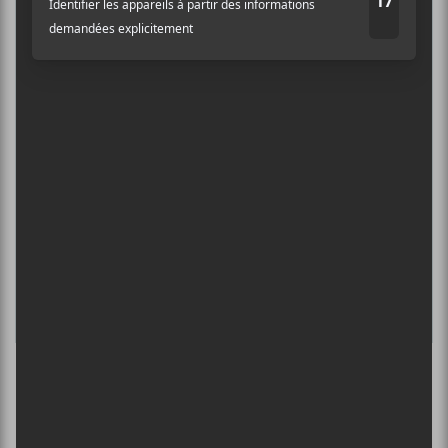
Adresse courriel
*
8 août - Théâtre Fairmount
INTERNATIONAL DE MONTGOLFIÈRES
DE SAINT-JEAN-SUR-RICHELIEU : FIN DE
SEMAINE 2
13 août - Superfolk Morin Heights 2026
L’INTERNATIONAL PÉRIPHÉRIQUES
2026
13 août - L’International Périphérique
BORN AT MIDNIGHT + PAYCHEQUE +
CRASHER
13 août - Les Foufounes Électriques