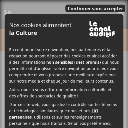
E
CALENDRIER
Superfolk Morin Heights
2026
14 août
15 août
17:00
23:00
@
–
@
Le
Superfolk Morin Heights 2026
aura lieu les
14 et 15 août et mettra en vedette : Bahamas, Fred