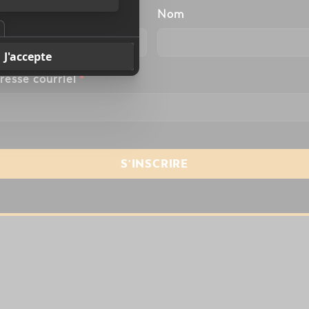
énom
Nom
resse courriel
*