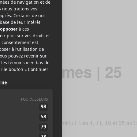
 des Brumes | 25
 soirs du mois d’août à minuit. Les 4, 11, 18 et 25 aoû