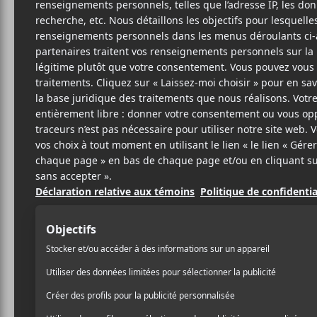
Cet évènement est passé.
Blesse au Quai
août
2023-08-25 @ 23:30
-
2023-08-26 @ 02:00
au Quai des Brumes tous les vendredis
Blesse
2023. Vous payez ce que vous pouvez.