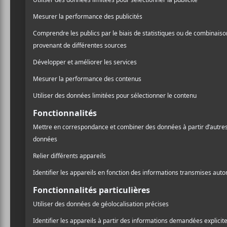
1157/?active_tab=about
Bayta, Claudelle et Olivia Khoury
A
l