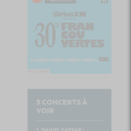
Culture Cible
·
FRANCOUVERTES 2026 - Les 9 demi-finalistes analysés à chaud! | Culture Cible
5
CONCERTS À
VOIR
DANIEL CAESAR :