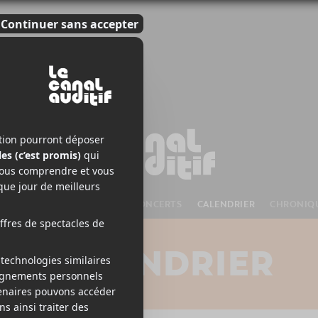
S À VENIR
CHANSONS
CONCERTS
CALENDRIER
CHRONIQ
CALENDRIER