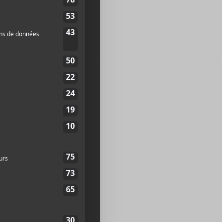
rumes
St-Denis
2J 2L2
Canada
+
p
67
te web