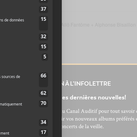
Allô Fantôme + Alphonse Bisaillon
INSCRIPTION À L’INFOLETTRE
Ne manquez pas les dernières nouvelles!
bonnez-vous à l’infolettre du Canal Auditif pour tout savoir 
’actualité musicale, découvrir vos nouveaux albums préférés 
revivre les concerts de la veille.