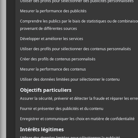
AJOUTER AU CALENDRIER
DÉTAILS
LIEU
Quai des B
Début :
4481, Rue 
2023-08-25 @ 23:30
Montréal
,
H
Fin :
Google Ma
2023-08-26 @ 02:00
Téléphone
Catégorie d’Évènement:
514-499-04
Spectacle
Voir Lieu si
Site :
https://www.facebook.com/events/1
279132466040545/127952634600