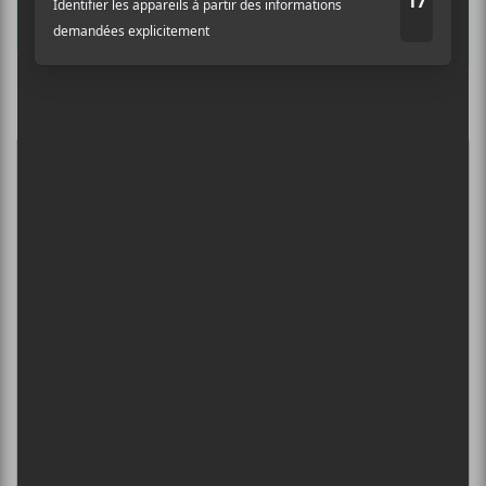
Prénom
Culture Cible
·
FRANCOUVERTES 2026 - Les 9 demi-finalistes analysés à chaud! | Culture Cible
Nom
5
CONCERTS À VOIR
Adresse courriel
*
FESTIVAL MUSIQUE DU BOUT DU
MONDE 2026
6 août - Bayta, Claudelle et Olivia Khoury
DANIEL CAESAR : TOURNÉE SONS OF
SPERGY + 070 SHAKE
6 août - Centre Bell
ÎLESONIQ 2026
8 août - Parc Jean-Drapeau