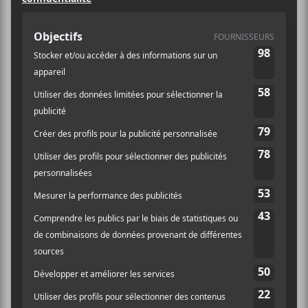
Spectacle
Site :
https://lepointdevente.com/billets/czz230824001
LIEU
Casa Del Popolo