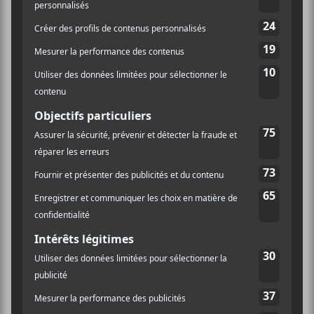
4873 Boul. St-Laurent
Montréal
,
H2T 1R6
Canada
+ Google Map
Téléphone
514-284-0122
Voir Lieu site web
Blesse au Quai des Brumes | 25
Cheap Trick + Rod
Stewart
août