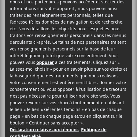
Claudelle
et
Olivia Khoury
seront en concert à la
Casa Del Popolo le jeudi 24 août prochain.
AJOUTER AU CALENDRIER
DÉTAILS
Date :
2023-08-24
Heure :
20:00 - 23:00
Prix :
14.20$
Catégorie d’Évènement: