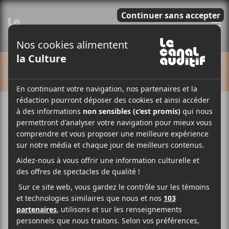
E
CALENDRIER
Cet évènement est passé.
Bayta, Claudelle et Olivia Khoury
2023-08-24 @ 20:00
-
23:00
14.20$
Les autrices-compositrices-interprètes
Bayta
,