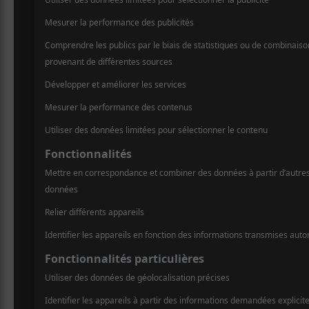
http://www.theatrepetitchamplain.co
m/spectacles/bears-of-legend
Jurassic Park en concert
Laissez un commentaire
Commentaire
A