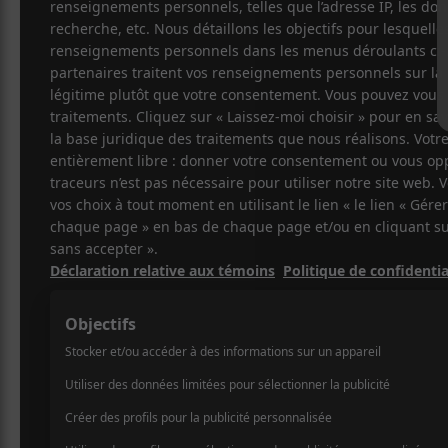
Cet évènement est passé.
Bears of Legen
Million Lives
2019-03-29 @ 20:00
-
23:00
36$
Bears of Legend sera de passage au Théâtre
nouvel album : A Million Lives.