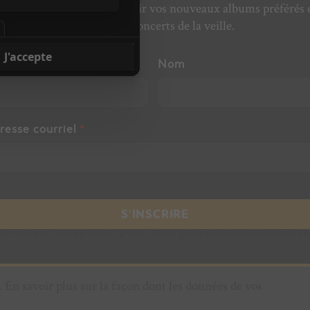
’actualité musicale, découvrir vos nouveaux albums préférés 
revivre les concerts de la veille.
énom
Nom
resse courriel
*
te dans le navigateur pour mon prochain commentaire
s.
En savoir plus sur la façon dont les données de vos