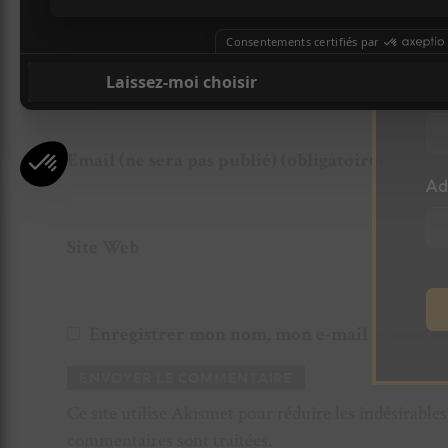
l
Nom (obligatoire)
Pr
Email (ne sera pas publié) (obligatoire)
Ad
Site Web
Enregistrer mon nom, mon e-mail et mon si
Ce site utilise Akismet pour réduire les indésirable
commentaires sont traitées
.