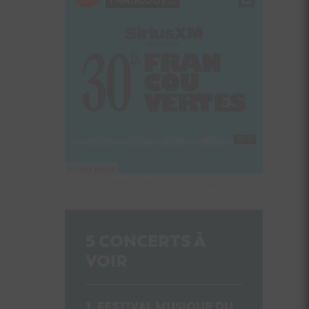
Culture Cible
·
FRANCOUVERTES 2026 - Les 9 demi-finalistes analysés à chaud! | Culture Cible
5
CONCERTS À
VOIR
FESTIVAL MUSIQUE DU