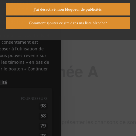
J'ai désactivé mon bloqueur de publicités
Comment ajouter ce site dans ma liste blanche?
d : Tournée A
 du Petit Champlain pour présenter les chansons de so