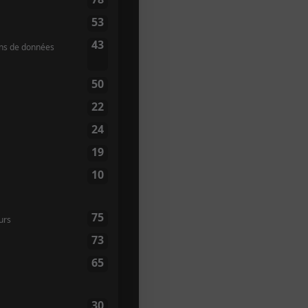
Petit Champlain
etit Champlain
ébec
,
G1K 4H5
Canada
ap
31
te web