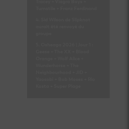
Tracey + Viagra Boys +
Turnstile + Franz Ferdinand
Sid Wilson de Slipknot
aurait été renvoyé du
groupe
Osheaga 2026 | Jour 1 :
Geese + The XX + Blood
Orange + Wolf Alice +
Wunderhorse + The
Neighbourhood + JID +
Yaosobi + Bob Moses + Rio
Kosta + Super Plage