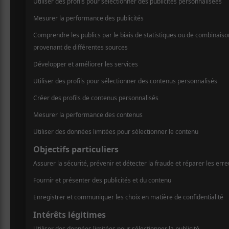
AJOUTER AU CALENDRIER
DÉTAILS
LIEU
Théâtre du 
Date :
68 Rue du P
2019-03-29
Ville de Qu
Heure :
+ Google M
20:00 - 23:00
Téléphone
Prix :
418-692-26
36$
Voir Lieu si
Catégorie d’Évènement:
Spectacle
Site :