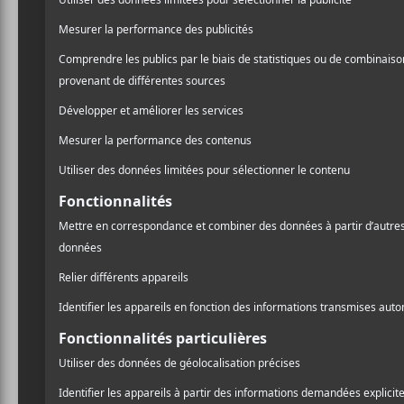
Laissez un commentaire
Commentaire
Nom (obligatoire)
A
l