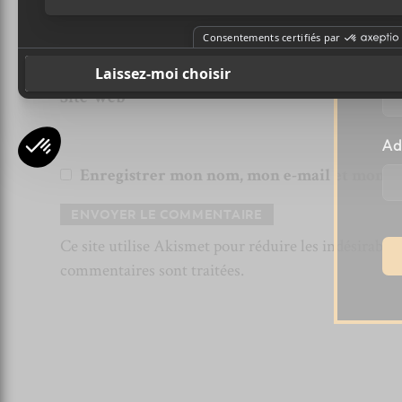
Email (ne sera pas publié) (obligatoire)
Pr
Site Web
Ad
Enregistrer mon nom, mon e-mail et mon si
Ce site utilise Akismet pour réduire les indésirable
commentaires sont traitées
.