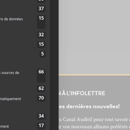
INSCRIPTION À L’INFOLETTRE
Ne manquez pas les dernières nouvelles!
bonnez-vous à l’infolettre du Canal Auditif pour tout savoir 
’actualité musicale, découvrir vos nouveaux albums préférés 