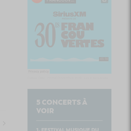
Culture Cible
·
FRANCOUVERTES 2026 - Les 9 demi-finalistes analysés à chaud! | Culture Cible
5
CONCERTS À
VOIR
FESTIVAL MUSIQUE DU