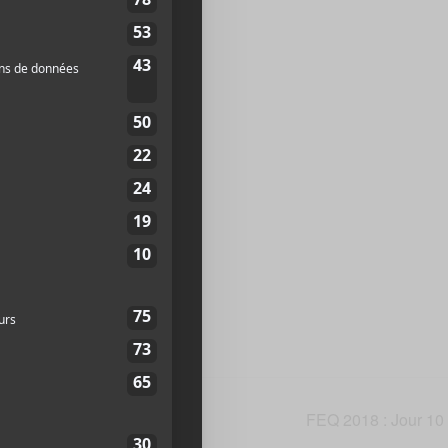
es Électriques
Catherine Est
2X 1K5
Canada
+
p
39
te web
FEQ 2018 : Jour 10