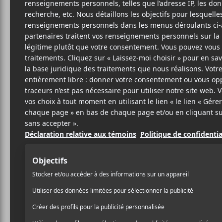
Cet évènement est passé.
Anvil et Sans
2018-07-13 @ 20:00
-
23:00
28.87$
AJOUTER AU CALENDRIER