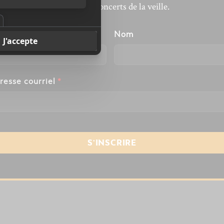
revivre les concerts de la veille.
énom
Nom
resse courriel
*
te dans le navigateur pour mon prochain commentaire
s.
En savoir plus sur la façon dont les données de vos