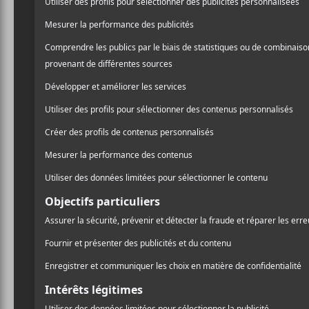
DÉTAILS
LIEU
Les Foufoun
Date :
87 Rue Ste-
2018-07-13
Montréal
,
H
Heure :
Google Ma
20:00 - 23:00
Téléphone
Prix :
514-844-55
28.87$
Voir Lieu si
Catégorie d’Évènement:
Spectacle
Site :
https://lepointdevente.com/billets/d
7p180713001
FEQ 2018 : Jour 9