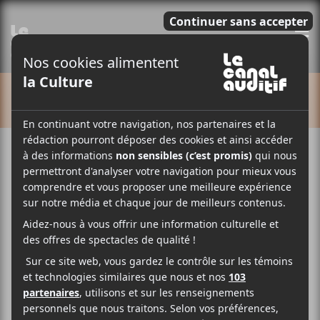
E
CALENDRIER
Cet évènement est passé.
Amy Shark
2018-03-09 @ 20:00
-
23:00
21.75$