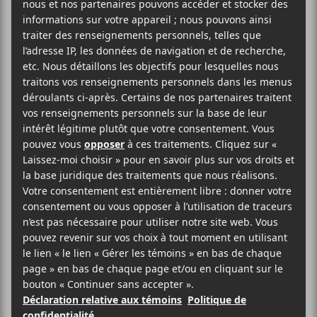
AJOUTER AU CALENDRIER
DÉTAILS
LIEU
Cabaret Lion d’Or
Date :
1676 Rue Ontario Est
2018-03-09
Montréal
,
H2L 1S7
Heure :
Canada
20:00 - 23:00
Téléphone
Prix :
514-598-0709
21.75$
Voir Lieu site web
Catégorie
d’Évènement:
Spectacle
Site :
http://www.evenko.ca/fr