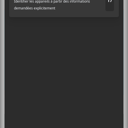
musicale, découvrir vos nouveaux
albums préférés et revivre les
concerts de la veille.
Prénom
Nom
Adresse courriel
*
Culture Cible
·
FRANCOUVERTES 2026 - Les 9 demi-finalistes analysés à chaud! | Culture Cible
5
CONCERTS À VOIR