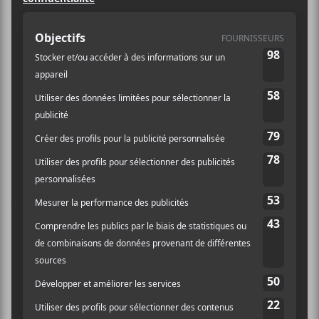
/evenements/13375/a
my-shark/lion-d-or/03-
09-2018
Nap Eyes
Mononc’ Serge : Révolution Conservatrice
Laissez un commentaire
Commentaire