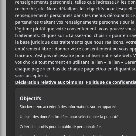
Q05
T
Musi
10 OCTOBRE 2025
LOUIS-PHILIPPE
PAR
Q052
propose un nouvel 
LABRÈCHE