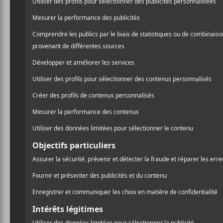
Storm
qui étaient paru en
/ HIP HOP / RAP
combatif et sa dégaine qui
PARTAGER
Machine
ou
Cypress Hill
.
F
T
P
rock.
A
W
A
C
I
R
E
T
T
On comprend rapidement
B
T
A
O
E
G
gros char ou encore de ses 
O
R
E
engagés. Bien des choses y
K
R
occasions ou encore les go
du sol sur
Look It Up
. Dan
la manière avec laquelle le
C’est le cas aussi sur
Loud
complice du pouvoir.
Les thématiques que le rap
Invaders
, il s’attaque à c