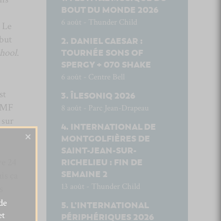
BOUT DU MONDE 2026
6 août - Thunder Child
. Le
ébut
DANIEL CAESAR :
hool
.
TOURNÉE SONS OF
SPERGY + 070 SHAKE
6 août - Centre Bell
st
ÎLESONIQ 2026
NMF
8 août - Parc Jean-Drapeau
 sur
INTERNATIONAL DE
×
MONTGOLFIÈRES DE
SAINT-JEAN-SUR-
ve 24
RICHELIEU : FIN DE
SEMAINE 2
is ça
13 août - Thunder Child
s
de
L’INTERNATIONAL
et
PÉRIPHÉRIQUES 2026