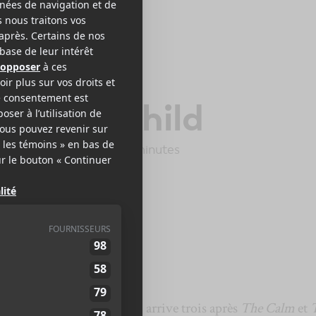
2
hunder Child
que Nomade
2025
24 minutes
7
album,
Thunder Child
, qui arrive trois après
The Calm
et