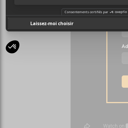
N’en demeure pas moins 
intéressant. Ça vaut le dét
Pr
Ad