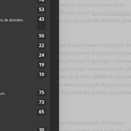
 2022. Le rappeur mi’gmaq revient avec son même style
 rappelle le rap des années 90, que ce soit
Rage Againts the
 Une fois de plus, il mélange son rap avec des éléments plu
 avec
Q052
qu’il ne prend pas le micro pour vous parler de
dernières conquêtes. Il est là pour parler d’enjeux politique
 passent à commencer par la police qu’il égratigne à plusie
uvernements et l’entreprise privée qui veulent sortir du pé
s une idée de réappropriation de la terre,
Q052
est critiqu
 système finit par écraser les masses et l’appât du gain inces
 Sunday
, où il critique aussi le travail des médias qu’il trou
peur québécois attaquent ne s’arrêtent pas là. Sur
Space
eux qui se font passer pour des autochtones pour faire des ga