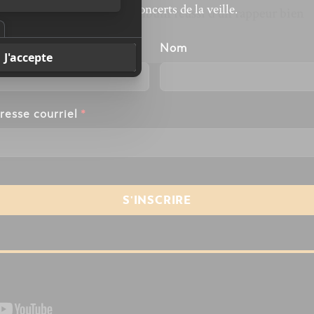
revivre les concerts de la veille.
que
Thunder Child
est un album réussi d’un rappeur bien
our.
énom
Nom
resse courriel
*