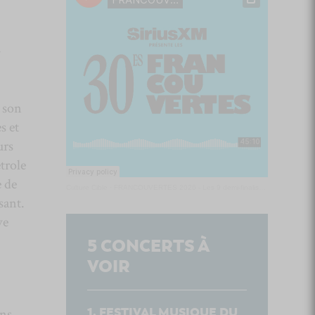
s
 son
s et
urs
trole
e de
Culture Cible
·
FRANCOUVERTES 2026 - Les 9 demi-finalistes analysés à chaud! | Culture Cible
sant.
ve
5
CONCERTS À
VOIR
FESTIVAL MUSIQUE DU
ins