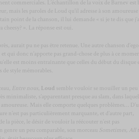
ment commerciales. L’échantillon de la voix de Barnev est 
heur, mais les paroles de Loud qu’il adresse à son amoureuse
in point de la chanson, il lui demande « si je te dis que j’
ra cheesy? ». La réponse est oui.
près, aurait pu ne pas être retenue. Une autre chanson d’ego
n et qui donc n’apporte pas grand-chose de plus à ce momen
qu’elle est moins entraînante que celles du début du disque 
s de style mémorables.
ceau,
Entre nous
,
Loud
semble vouloir se mouiller un peu 
rès minimaliste, s’apparentant presque au slam, dans laquel
 amoureuse. Mais elle comporte quelques problèmes… D’
ture n’est pas particulièrement marquante, et d’autre part,
e la pièce, le désir de vouloir la réécouter n’est pas
un genre un peu comparable, son morceau
Sometimes, All 
in
, était beaucoup plus efficace.