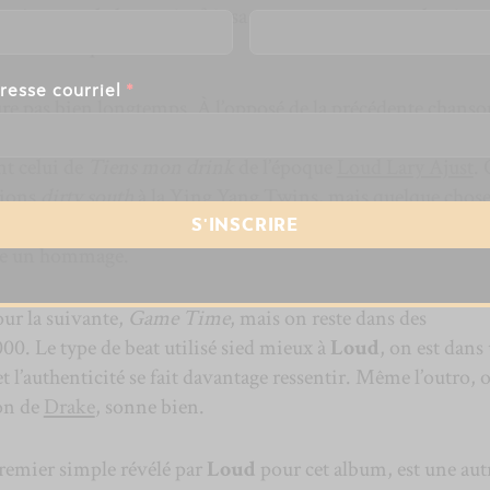
cté et nonchalant qui a fait sa marque sur une production 
oud bien équilibré.
resse courriel
*
e pas bien longtemps. À l’opposé de la précédente chanso
haine,
Lampe magique
, son pire refrain de l’album. Le beat
t celui de
Tiens mon drink
de l’époque
Loud Lary Ajust
. 
tions
dirty south
à la Ying Yang Twins, mais quelque chose
ue d’authenticité, qui fait que le morceau sonne comme u
me un hommage.
ur la suivante,
Game Time
, mais on reste dans des
00. Le type de beat utilisé sied mieux à
Loud
, on est dans
et l’authenticité se fait davantage ressentir. Même l’outro, 
ion de
Drake
, sonne bien.
premier simple révélé par
Loud
pour cet album, est une aut