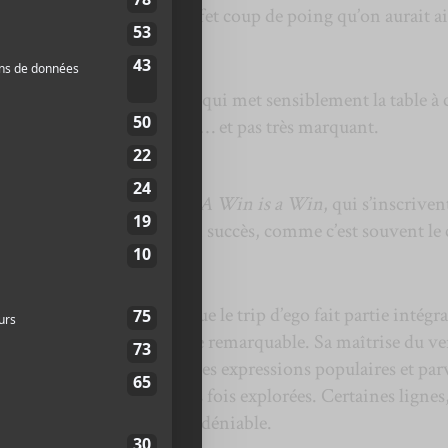
souvent au détriment de l’effet coup de poing qu’on aurait 
ièce
1/12
, une introduction qui met sensiblement la table à 
ite. C’est acoustique, doux… et pas très marquant.
ièces d’ego trip,
Splash
et
A Win is a Win
, qui s’inscriven
 de
Loud
. On y célèbre son succès, comme c’est souvent le 
qui en seraient jaloux.
par fatiguer. N’empêche que le trip d’ego fait partie intégr
les manie avec une aisance remarquable. Sa maîtrise du ve
 des doubles sens, détourne des expressions populaires et par
tant classiques et maintes fois explorées. Certaines lignes,
offrir un plaisir d’écoute indéniable.