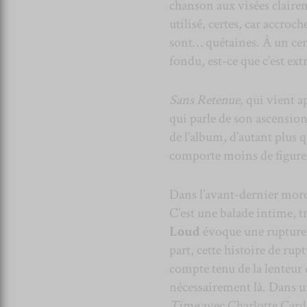
chanson aux visées claire
utilisé, certes, car accroc
sont… quétaines. À un certa
fondu, est-ce que c’est ext
Sans Retenue
, qui vient a
qui parle de son ascensio
de l’album, d’autant plus 
comporte moins de figure
Dans l’avant-dernier mor
C’est une balade intime, t
Loud
évoque une rupture
part, cette histoire de rup
compte tenu de la lenteur d
nécessairement là. Dans 
Time
avec
Charlotte Card