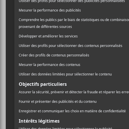
/ FRANCOPHONE
léger, serein et heureux, 
/ HIP HOP / RAP
ressentir en l’écoutant.
PARTAGER
F
T
P
L’album s’ouvre avec la p
A
W
A
C
I
R
qui nous attend pour la su
E
T
T
B
T
A
O
E
G
O
R
E
S’ensuivent ensuite deux p
K
R
bien dans l’œuvre globale
en regardant de haut ceux 
Cette obsession peut finir 
des codes du rap, et
Loud
reste intacte : il insuffle
à renouveler des idées pour
faut le dire, continuent d’