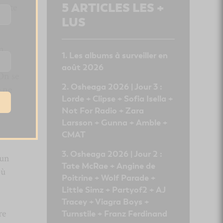
5
ARTICLES LES +
juste
LUS
n,
Les albums à surveiller en
 du
août 2026
On se
Osheaga 2026 | Jour 3 :
 ne
Lorde + Clipse + Sofia Isella +
n
Not For Radio + Zara
Larsson + Gunna + Amble +
CMAT
Osheaga 2026 | Jour 2 :
 un
Tate McRae + Angine de
où
Poitrine + Wolf Parade +
Little Simz + Partyof2 + AJ
Tracey + Viagra Boys +
re
Turnstile + Franz Ferdinand