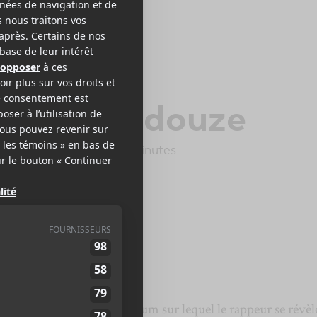
UD
ouze sur douze
ide Records
2025
34 minutes
6
n quatrième album, un album sur lequel le rappeur se révèl