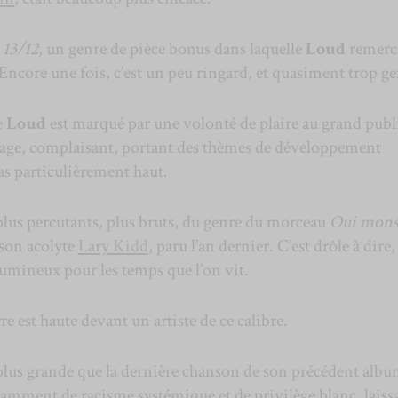
c
13/12
, un genre de pièce bonus dans laquelle
Loud
remerc
 Encore une fois, c’est un peu ringard, et quasiment trop ge
e
Loud
est marqué par une volonté de plaire au grand publi
sage, complaisant, portant des thèmes de développement
as particulièrement haut.
plus percutants, plus bruts, du genre du morceau
Oui mons
 son acolyte
Lary Kidd
, paru l’an dernier. C’est drôle à dire
lumineux pour les temps que l’on vit.
re est haute devant un artiste de ce calibre.
 plus grande que la dernière chanson de son précédent albu
otamment de racisme systémique et de privilège blanc, laissa