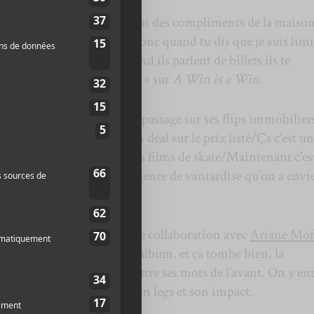
ib est tellement nice que j’ai des compliments de la maison
 jusqu’à la ponctuation, donc quand tu dis que je suis limi
sur
Splash
ou encore « Quand ils parlent de billets ils te
t des faux culs c’est des BBL » sur
A Win is a Win
.
 crise du logement, tout le passage sur ses flips immobilier
du real estate/Il m’a get un deal sur le prix listé/Ça c’est un
e on a grandi en faisant des films de skate/Maintenant c’es
n’est pas nécessairement le genre de vantardise qu’on a envi
l’album,
Par hasard
, est une collaboration avec
Ariane Mof
 son plus beau texte de l’album, et ça tombe bien, la
aliste, permet de bien mettre ses mots de l’avant. On y en
ts et surtout matures sur son legs et son impact.