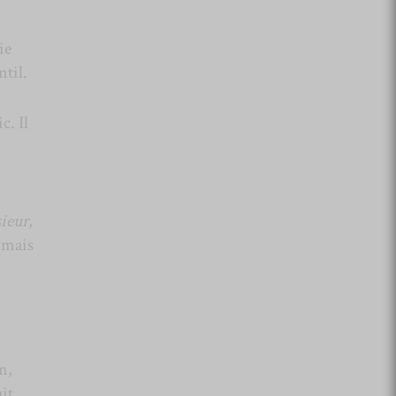
ie
ntil.
c. Il
ieur
,
, mais
m,
it