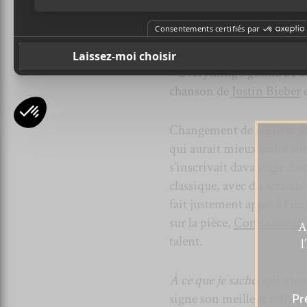
Par la suite vient
Signe
, a
pop qui semble être conçu
également plutôt quétaine.
« Everything’s gonna be ok
chanson de
Justin Bieber
e
Changement de registre to
qui aurait mieux cadré su
s’inscrivait davantage dans
classique, avec du scratchi
fait justement appel à l’u
sur la pièce,
Connaisseur 
A
talent.
l
À ce que je sache
, qui vie
signe son meilleur refrain
Pr