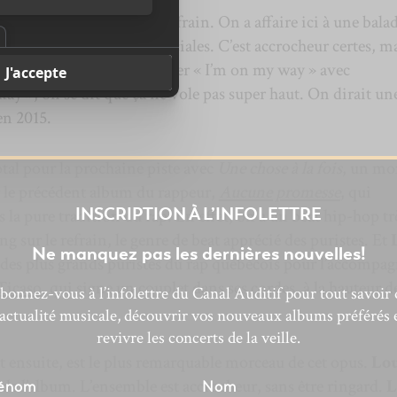
vec le chanteur Statzz au refrain. On a affaire ici à une bala
e pour les radios commerciales. C’est accrocheur certes, m
 Quand le refrain fait rimer « I’m on my way » avec
ay », on se dit que ça ne vole pas super haut. On dirait un
n 2015.
tal pour la prochaine piste avec
Une chose à la fois
, un mo
r le précédent album du rappeur,
Aucune promesse
, qui
INSCRIPTION À L’INFOLETTRE
 la pure tradition du rap. En effet, on a un beat hip-hop tr
ng sur le refrain, le genre de beat apprécié des puristes. Et
Ne manquez pas les dernières nouvelles!
n des plus grands puristes du rap québécois pour l’accompa
Ticaso
, qui signe un couplet dans ses cordes, à la hauteur d
bonnez-vous à l’infolettre du Canal Auditif pour tout savoir 
’actualité musicale, découvrir vos nouveaux albums préférés 
revivre les concerts de la veille.
nt ensuite, est le plus remarquable morceau de cet opus.
Lo
 de l’album. L’ensemble est accrocheur, sans être ringard.
L
énom
Nom