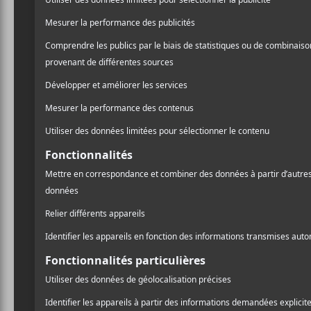
Mention spéciale à « Le cr
« Y’ont copié mon écriture
oublie pas l’apostrophe » 
regardent de biais, ça c’es
Par contre, en contexte de
« Je te présente à mon gars 
joueur d’équipe/C’est drôl
d’autre genres de flips », 
d’entendre.
Le quatrième morceau de 
Loud
y signe probablement
production, jolie et minim
des propos fort intéressan