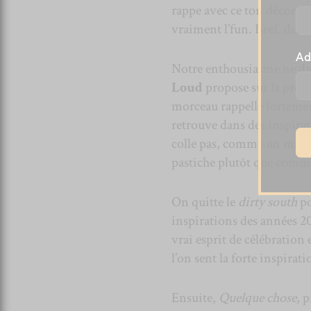
rappe avec ce ton décontra
vraiment l’fun. Bref, du L
Ad
Notre enthousiasme ne dur
Loud
propose sur la proc
morceau rappelle fortemen
retrouve dans des inspira
colle pas, comme un manq
pastiche plutôt que com
On quitte le
dirty south
po
inspirations des années 20
vrai esprit de célébration 
l’on sent la forte inspirat
Ensuite,
Quelque chose
, 