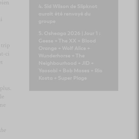
bien
Sid Wilson de Slipknot
aurait été renvoyé du
ai
groupe
Osheaga 2026 | Jour 1 :
Geese + The XX + Blood
 trip
Orange + Wolf Alice +
t-ci
Wunderhorse + The
et
Neighbourhood + JID +
Yaosobi + Bob Moses + Rio
Kosta + Super Plage
plus.
le
une
the