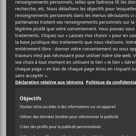
LO
D
Joy R
12 DÉCEMBRE 2025
JULES COUTURIER
PAR
Loud
est de retour avec u