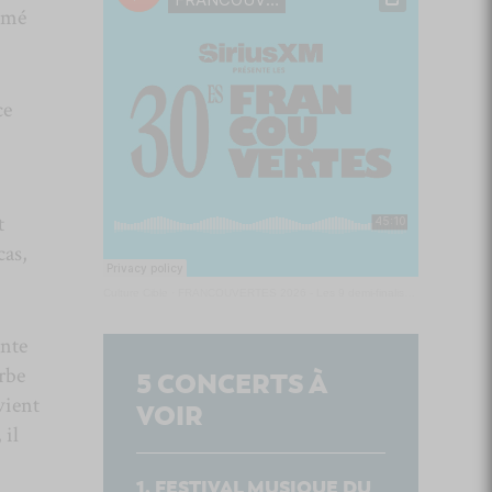
aimé
ce
t
cas,
Culture Cible
·
FRANCOUVERTES 2026 - Les 9 demi-finalistes analysés à chaud! | Culture Cible
ante
rbe
5
CONCERTS À
vient
VOIR
 il
FESTIVAL MUSIQUE DU