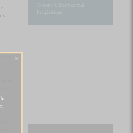
13 août - L’International
de
Périphérique
ais
e
×
rceau
ès
Loud
gner
e son
de
et
ud
y
oud