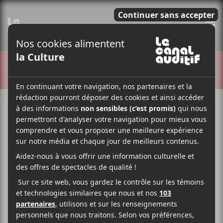
E
CRITIQUES