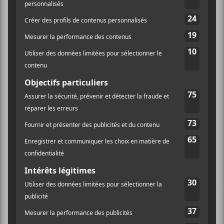
Revelation
pour sa part est visiblement un peu plus
tourné vers les émotions personnelles du montréalais.
Une chose qu’il est particulièrement habile à faire. Il
trouve dans l’anecdotique des façons d’étendre le tout
à l’universel. Il le démontre avec
Peace of Mind
et
Southern Star
qui sont deux pièces qui sont
exactement ce qu’on attend de
Vollebekk
.
Pour enregistrer
Revelation
, il a passé la plupart du
temps au studio Dreamland à Woodstock dans l’état
de New York. Il a aussi fait un peu d’enregistrement à
Los Angeles pour avoir Jim Keltner à la batterie. Par
contre, le plus gros apport musical qu’on entend sur
Revelation
, c’est celui de Cindy Cashdollar qui joue de
la slide-guitar à plusieurs endroits. On entend aussi la
basse de
Shahzad Ismaily
qui ajoute une bonne dose