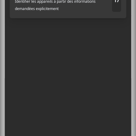
pièces qui aux mélodies convaincantes avec toute
cette intensité ancrée dans des émotions qui passent le
filtre des haut-parleurs. Peut-être pas de surprises,
mais il n’y pas non plus de déception. C’est moins
aventureux musicalement que
New Ways
, mais
revient à une formule qui lui sied très bien. De quoi se
réchauffer le cœur alors que les jours plus frais
d’automne sont à notre porte.
×
INSCRIPTION À L’INFOLETTRE
Ne manquez pas les dernières
nouvelles!