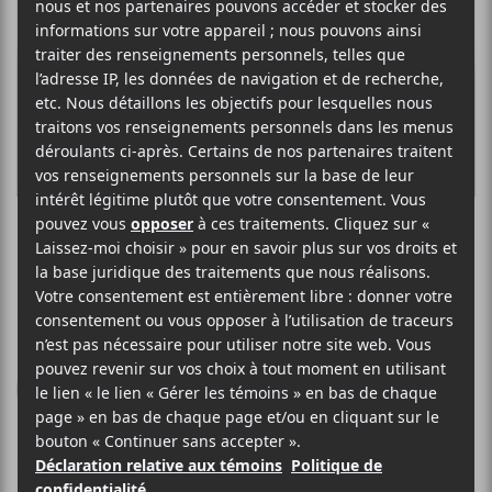
LEIF VOLLEBEKK
Revelation
Secret City Records
2024
54 minutes
7,5
27 SEPTEMBRE 2024
LOUIS-PHILIPPE LABRÈCHE
PAR