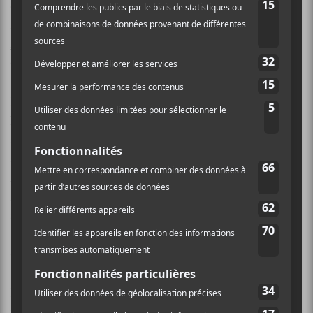
de groove. C’est particulièrement vrai sur l’excellente
Moondog
. On retrouve aussi sur la même chanson
Anaïs Mitchell
qui vient livrer des chœurs fort
efficaces.
Parmi les autres pièces qui font mouche, on retrouve
la rythmée
Rock’n’Roll
qui possède aussi des
arrangements de cordes magnifiques. Ce n’est pas la
seule fois que les orchestrations vont venir magnifier
les chansons de
Leif Vollebekk
. C’est aussi vrai sur
Mississippi
et
Sunset Boulevard
. Cette dernière qui
s’étire sur 8 minutes offre de beaux moments et évolue
un peu toute seule. C’est un genre de folk progressif en
quelque sorte.
Il n’y a pas de grande surprise sur
Revelation
. On
retrouve le
Leif Vollebekk
qu’on aime tant avec ses