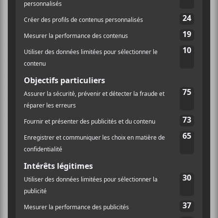
Wagner, nommé
Lambchop
, reprenait vie de belle
façon.
Quatre ans après le soft-rock-americana domestiqué
de
Mr. M
,
Lambchop
effectuait un virage électro
aussi étonnant que réussi : le célébré
Flotus
(2016);
disque qui détenait des attaches sonores assez étroites
avec l’album
22, A Million
de
Bon Iver
paru la même
année. La semaine dernière, Wagner récidivait avec
une nouvelle production intitulée
This (Is What I
Wanted to Tell You)
… et le penchant « tissé serré »
avec Justin Vernon est toujours aussi présent.
En effet, c’est le batteur attiré de Bon Iver, Matthew
McCanaughan, qui est le coréalisateur et le
compositeur principal des chansons de ce nouvel