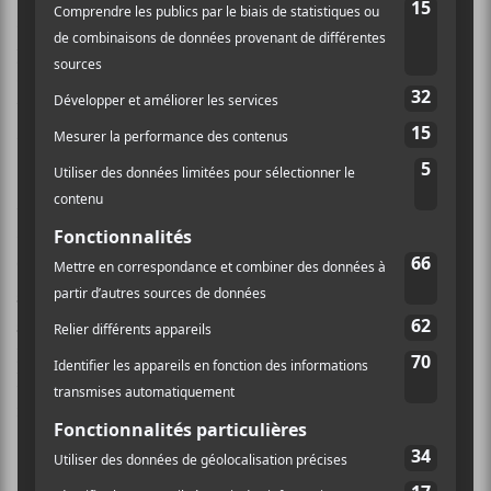
album. McCanaughan avait dans sa besace quelques
pièces incomplètes où il n’y avait aucune piste vocale.
C’est en réécoutant ces démos en compagnie de
Wagner que les deux ont eu l’excellente idée d’en faire
un véritable album de
Lambchop
.
Ainsi, le virage électro amorcé avec le précédent effort
se poursuit, mais de manière plus maîtrisée. À cet
effet,
Wagner déclarait ceci aux Inrocks : « Le nouvel
album est issu de ce que Flotus m’a appris et vient y
ajouter de nouvelles choses. D’un coup, plein de
portes se sont ouvertes »
; affirmation qui confirme
hors de tout doute l’ascendant de
Flotus
sur cette
nouvelle production.
This (Is What I Wanted to Tell You)
est moins « agité