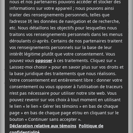
LAMBCHOP
This (Is What I Wanted
to Tell You)
Merge Records
2019
45 minutes
8
LE MEILLEUR
DE LCA