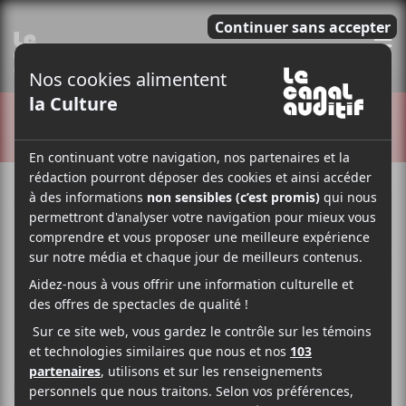
E
CRITIQUES