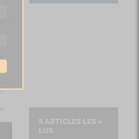
et de
ns le
my
.
rite
re
es.
5
ARTICLES LES +
LUS