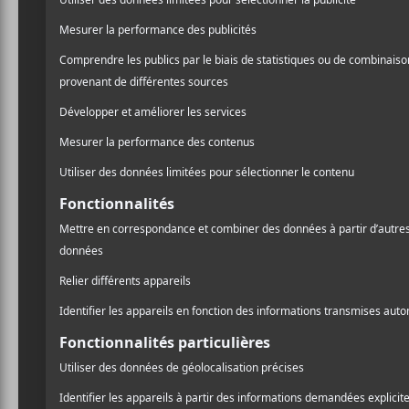
vécu au travers des villes 
dont l’artiste en remarqu
toutefois pas à se pencher 
l’artiste dans la recherche 
contrairement aux précéde
en lui une ligne directri
l’écoute.
Ce qui est d’autant plus int
même permis aux auditeurs
d’ambiances. Ce fait d’arm
prend en exemple cette su
du pied, fait contraste à 
A
apaisante avant de retom
l
La voix chaude et envelo
légèreté, alors que ses p
Pr