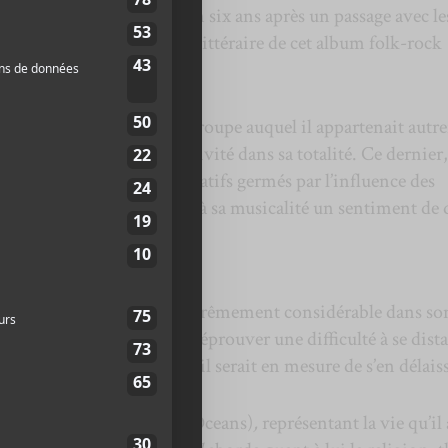
un cinquième opus solo en six ans après un passage avec le
es. Voici un avant-goût littéraire de cet album folk-rock
.
le
Kurt Vile
de
Woods –
groupe auquel il appartenait autre
eau et les reines de la créativité dans sa totalité. Ce dernier,
les racines, sédiments créatifs germés par l’influence des
hen de ce monde, apporte à sa musicalité un sentiment de 
uissent avoir un apport extrêmement considérable dans so
n Morby
semble toutefois éprouver une difficulté à se dist
u’il en ait à se demander s’il serait en mesure de s’en délais
e
City Music
(2017, Dead Oceans)
,
représentant la vie qu’il 