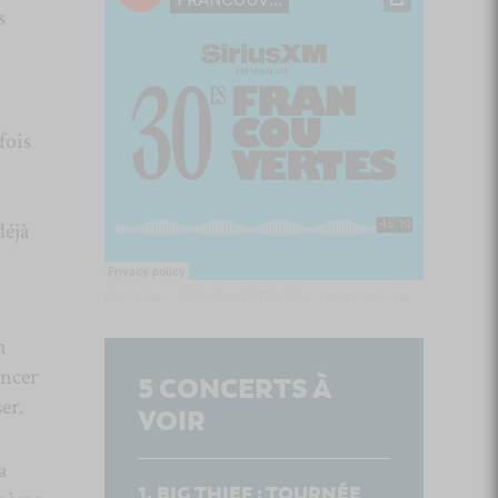
s
fois
déjà
Culture Cible
·
FRANCOUVERTES 2026 - Les 9 demi-finalistes analysés à chaud! | Culture Cible
n
ancer
5
CONCERTS À
ser.
VOIR
a
BIG THIEF : TOURNÉE