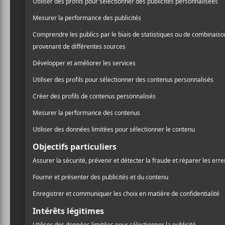
propose avec
Oh my God
/ FOLK
groupes Woods et The Babi
/ ROCK
fleurissant et harmonieux
PARTAGER
F
T
P
A
W
A
Celui que l’on surnomme 
C
I
R
– avait besoin de tenir le s
E
T
T
B
T
A
dont on en reconnaît bien 
O
E
G
Dylan, des Reed et des Co
O
R
E
K
R
vu et de réconfort.
Bien que ces influences p
approche musicale,
Kevi
de leur idéologie, si bien q
Suite à des albums comm