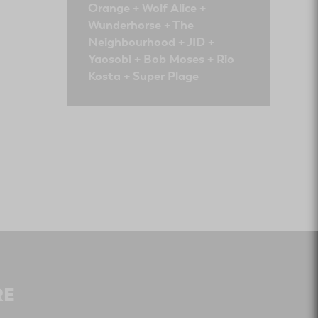
Orange + Wolf Alice +
Wunderhorse + The
Neighbourhood + JID +
Yaosobi + Bob Moses + Rio
Kosta + Super Plage
RE