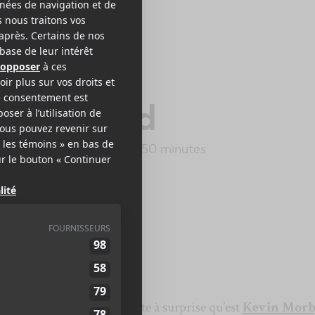
IN MORBY
h My God
 Oceans Records
2019
50 minutes
,5
d’absence, la véritable boîte à surprise qu’est
Kevin Mor