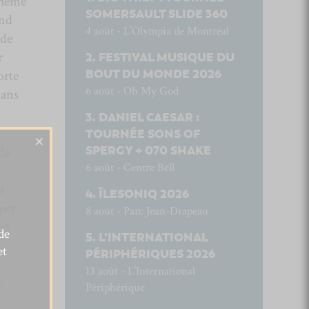
thème
SOMERSAULT SLIDE 360
end
4 août - L’Olympia de Montréal
 de
r
FESTIVAL MUSIQUE DU
BOUT DU MONDE 2026
orte
6 août - Oh My God
dans
DANIEL CAESAR :
TOURNÉE SONS OF
×
SPERGY + 070 SHAKE
 de
6 août - Centre Bell
n
ÎLESONIQ 2026
per
8 août - Parc Jean-Drapeau
 et
de
L’INTERNATIONAL
.
et
PÉRIPHÉRIQUES 2026
13 août - L’International
e
Périphérique
n