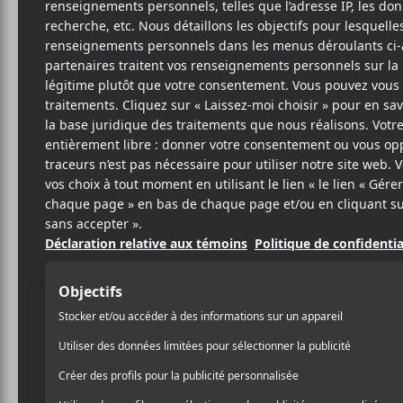
KEV
O
Dead
7
9 MAI 2019
FÉLIX LEFEBVRE-
PAR
De retour après une année 
MASSEY