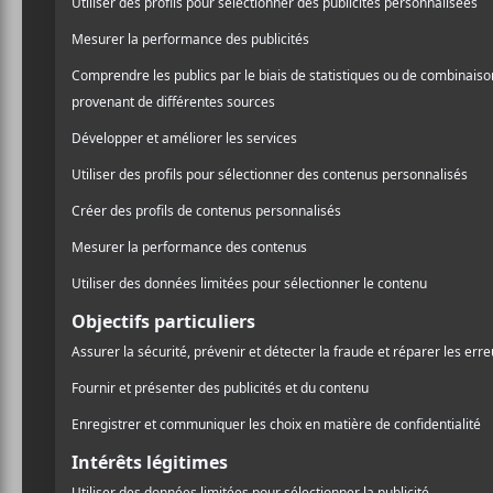
que
Kendrick Lamar
pou
/ HIP HOP / RAP
paroles lourdes de sens al
PARTAGER
croix de
Kendrick Lama
F
T
P
l’entoure.
Mr. Morale & th
A
W
A
de sa génération et du seul
C
I
R
E
T
T
B
T
A
O
E
G
Kendrick Lamar
va loin
O
R
E
invite
Marilyn Manson
et
K
R
Worldwide Steppers
et
Si
manière de pointer vers se
Mr. Morale & the Big Ste
respect envers la femme et
Sur cet album double,
Ke
était inscrite sur l’album 
monde à l’ordre du même co