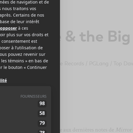
DRICK LAMAR
r. Morale & the Big
teppers
math Records
/
Interscope Records
/
PGLang
/
Top Da
tainment
2
73 minutes
9
LE MEILLEUR
DE LCA
 puisse dire quand on arrive aux dernières notes de
Mirror