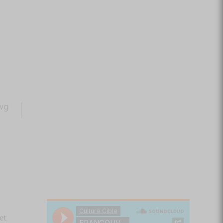
wg
et