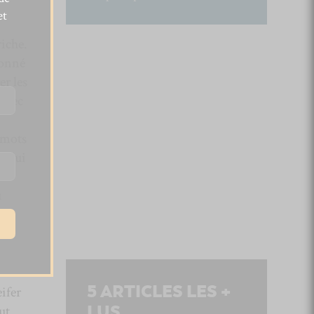
et
riche.
ionné
er les
 avec
s mots
, lui
u
5
ARTICLES LES +
ifer
LUS
ut