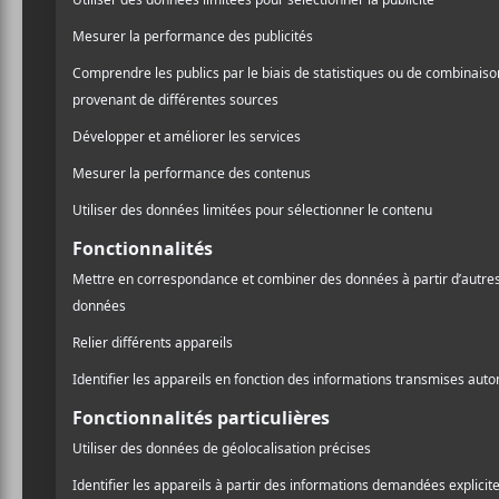
la culture de l’annulatio
expériences qui semblent t
Une fois de plus,
Kendri
passer d’un débit rapide, m
mettre plein les oreilles a
racisme sous plusieurs angl
Worldwide Steppers
et pa
Diaries
.
You said, « Kendrick, 
To truly understand lo
‘Faggot, faggot, faggot,
But only if you let a whi
A
Aunty Diaries