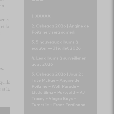
un
XXXXX
er et
et la
Osheaga 2026 | Angine de
Poitrine y sera samedi
t
5 nouveaux albums à
écouter — 31 juillet 2026
Les albums à surveiller en
août 2026
es.
Osheaga 2026 | Jour 2 :
Tate McRae + Angine de
qu’ils
Poitrine + Wolf Parade +
 et la
Little Simz + Partyof2 + AJ
Tracey + Viagra Boys +
Turnstile + Franz Ferdinand