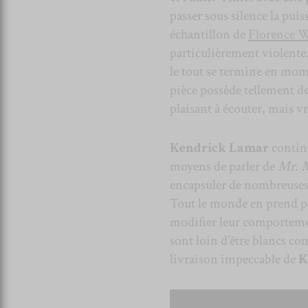
passer sous silence la puis
échantillon de
Florence W
particulièrement violente.
le tout se termine en mome
pièce possède tellement de
plaisant à écouter, mais 
Kendrick Lamar
continu
moyens de parler de
Mr. M
encapsuler de nombreuses t
Tout le monde en prend po
modifier leur comportement
sont loin d’être blancs co
livraison impeccable de
K