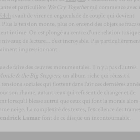
sante et particulière
We Cry Together
qui commence avec 
elch
avant de virer en engueulade de couple qui devient
 Plus la tension monte, plus on entend des objets se fracass
nt intime. On est plongé au centre d’une relation toxique 
 niveaux de lecture… c’est incroyable. Pas particulièremen
vraiment impressionnant.
e de faire des œuvres monumentales. Il n’y a pas d’autres
orale & the Big Steppers
; un album riche qui réussit à
ensions sociales qui flottent dans l’air ces dernières anné
ur son rhume, autant ceux qui refusent de changer et de
 lorsqu’il blesse autrui que ceux qui font la morale alors 
mme neige. La complexité des textes, l’excellence des trames
endrick Lamar
font de ce disque un incontournable.