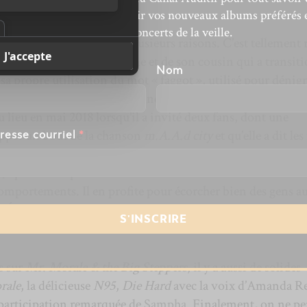
’actualité musicale, découvrir vos nouveaux albums préférés 
revivre les concerts de la veille.
propre paragraphe pour plusieurs raisons. C’est tellement 
te qui est devenue un homme et de son cousin qui a transit
énom
Nom
 sa propre utilisation du mot « faggot », utilisé pour dénigr
uté LGBTQ depuis des années. Il met le tout en relation
u lieu en mai 2018 lorsqu’il a invité deux fans, dont une
apper un bout de la chanson
m.A.A.d city
et qu’elle a dit le
resse courriel
*
t « nigga »… ce qui a mené
Lamar
à l’interrompre sur scène
t ça pour dire qu’il ramène cette anecdote en retournant la
comportements. Il en profite pour écorcher bien des gens a
 l’Église catholique. C’est un jeu audacieux, surprenant et
.
s sur
Mr. Morale & the Big Steppers
, il y a aussi de solides
rale
, la délicieuse
N95
,
Die Hard
avec la voix d’Amanda Re
participation remarquée de
Sampha
. Finalement, on ne pe