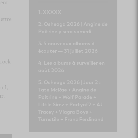
ient
XXXXX
mettre
Osheaga 2026 | Angine de
Poitrine y sera samedi
5 nouveaux albums à
écouter — 31 juillet 2026
 rock
Les albums à surveiller en
août 2026
Osheaga 2026 | Jour 2 :
uil,
Tate McRae + Angine de
ûr.
Poitrine + Wolf Parade +
Little Simz + Partyof2 + AJ
Tracey + Viagra Boys +
Turnstile + Franz Ferdinand