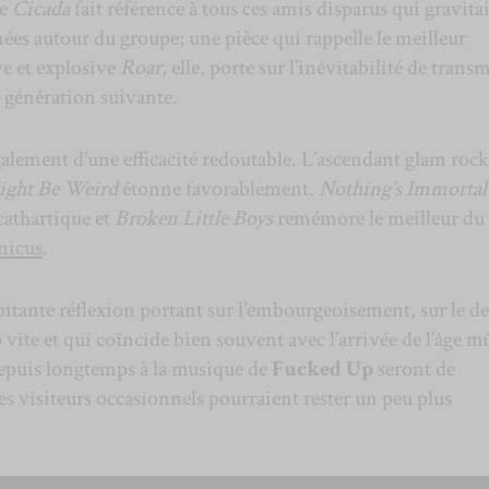
te
Cicada
fait référence à tous ces amis disparus qui gravita
es autour du groupe; une pièce qui rappelle le meilleur
e et explosive
Roar
, elle, porte sur l’inévitabilité de trans
la génération suivante.
alement d’une efficacité redoutable. L’ascendant glam rock
ight Be Weird
étonne favorablement.
Nothing’s Immortal
cathartique et
Broken Little Boys
remémore le meilleur du
nicus
.
itante réflexion portant sur l’embourgeoisement, sur le de
 vite et qui coïncide bien souvent avec l’arrivée de l’âge m
epuis longtemps à la musique de
Fucked Up
seront de
s visiteurs occasionnels pourraient rester un peu plus