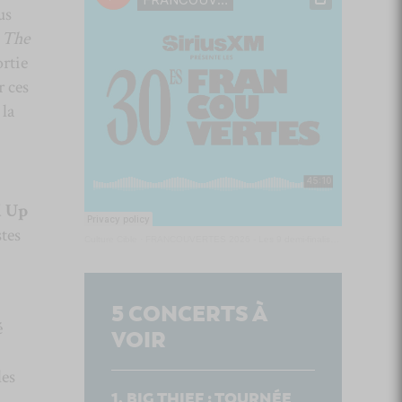
us
c
The
ortie
r ces
la
 Up
stes
Culture Cible
·
FRANCOUVERTES 2026 - Les 9 demi-finalistes analysés à chaud! | Culture Cible
5
CONCERTS À
é
VOIR
les
BIG THIEF : TOURNÉE