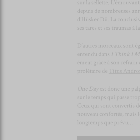
sur la sellette. L’émouvan
depuis de nombreuses anné
d’Hüsker Dü. La conclusiv
ses tares et ses traumas à 
D’autres morceaux sont ég
entendu dans
I Think I M
émeut grâce à son refrain 
prolétaire de
Titus Andro
One Day
est donc une palp
sur le temps qui passe trop
Ceux qui sont convertis d
nouveau confortés, mais le
longtemps que prévu…