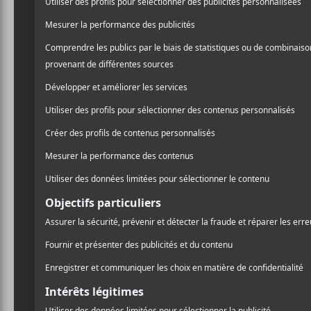
Haliechuck et singularisé
/ PUNK/HARDCORE
besoin de présentation ex
/ ROCK
Chemistry of Common Li
PARTAGER
de
David Comes To Life
(
F
T
P
A
W
A
deux longs formats, les C
C
I
R
qualité de leur discograph
E
T
T
B
T
A
O
E
G
Parmi les récents bons co
O
R
E
K
R
assumé de
Glass Boy
, un 
revenait à la charge
Dose 
des meilleurs albums de 2
Le quintette « alterno-pun
One Day
. Les férus de la 
concepts qui dépassent sou
choses simples.