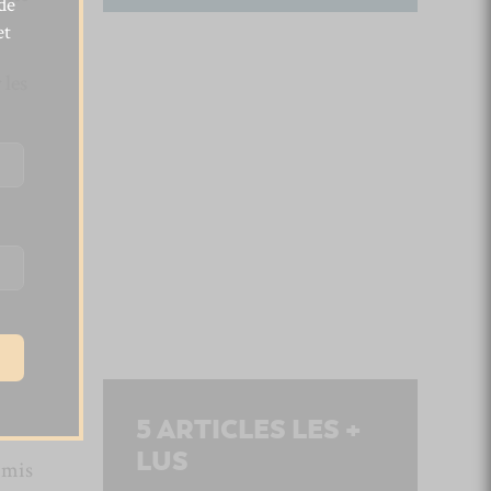
de
et
 les
5
ARTICLES LES +
LUS
 mis