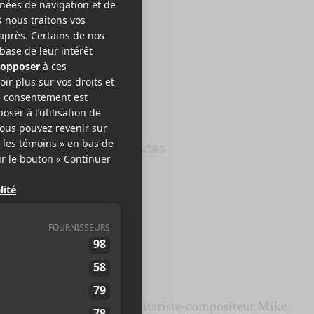
KED UP
ne Day
e Records
2023
40 minutes
,5
e Toronto, menée par le guitariste-compositeur Mike