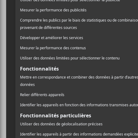
Écrites et composées par 
finalisées en 24 heures bi
membres du groupe qui n’o
respectives, eux aussi.
Cette démarche a contrain
jamais sur l’énergie brute 
retrouver parfaitement la c
démonstration qu’il est lo
Ponctuée de riffs matraque
engagés qui ne versent jam
crédibilité.
Dans
Found
, c’est le col