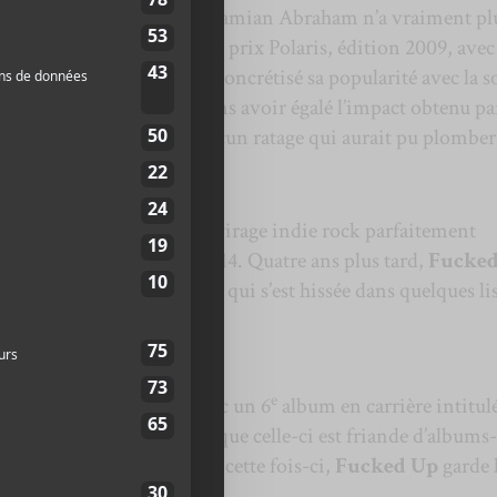
e par le chanteur-hurleur Damian Abraham n’a vraiment pl
haustive. En remportant le prix Polaris, édition 2009, ave
fe
,
Fucked Up
a ensuite concrétisé sa popularité avec la s
2011). Depuis ce temps, sans avoir égalé l’impact obtenu pa
anadiens n’ont commis aucun ratage qui aurait pu plomber 
ie.
ups du groupe, on note le virage indie rock parfaitement
excellent disque paru en 2014. Quatre ans plus tard,
Fucked
Your Dreams
, une création qui s’est hissée dans quelques li
018.
e
k » est donc de retour avec un 6
album en carrière intitul
formation savent très bien que celle-ci est friande d’albums-
vent l’heure d’écoute. Or, cette fois-ci,
Fucked Up
garde 