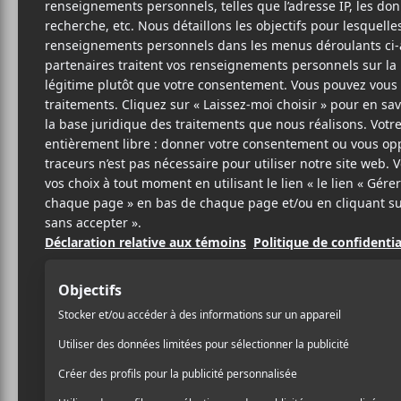
FUC
O
Merg
7
27 JANVIER 2023
STÉPHANE
PAR
La formation originaire d
DESLAURIERS