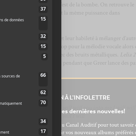
alors que musicalement, c’est de la bombe. On retrouve le
xicante que chez
Big Ups
et la même puissance dans
e chez
Savages
.
oup
Priests
est leur audace et leur habileté à mélanger d’autr
ombre
Nicki
emprunte à la pop pour la mélodie vocale alors
ent briser l’atmosphère avec des bruits métalliques.
Lelia 
s psychédéliques nuancées pendant que Greer lance des pa
:
f in my worst dreams
INSCRIPTION À L’INFOLETTRE
ef
 to get the best of me but I will will you into me I will will
Ne manquez pas les dernières nouvelles!
e shell spit out the seeds I will I will
bonnez-vous à l’infolettre du Canal Auditif pour tout savoir 
’actualité musicale, découvrir vos nouveaux albums préférés 