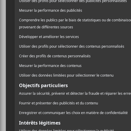
Nothing Feels Natural
est
/ PUNK/HARDCORE
Savages
. » J’ai tendance 
PARTAGER
un fanal, des gros riffs, u
F
T
P
A
W
A
C
I
R
Un brin d’histoire tout d’
E
T
T
Daniele Daniele
,
Taylor M
B
T
A
O
E
G
paraître
Bodies and Cont
O
R
E
paroles acerbes, parfois m
K
R
Barack Obama killed s
— And Breeding
Imaginez ce qu’ils doiven
dans la dentelle ni dans le