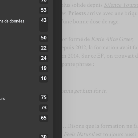
 le premier album punk le plus solide depuis
Silence Yourse
à me ranger du côté de
Snapes
.
Priests
arrive avec une briqu
n son riche et varié ainsi qu’une bonne dose de rage.
abord.
Priests
est un quatuor formé de
Katie Alice Greer
,
ulitz
et
GL Jaguar
. Actif depuis 2012, la formation avait fa
rol and Money and Power
en 2014. Sur ce EP, on trouvait d
ême violentes dont la décapante phrase :
omething in me and I’m gonna get him for it.
t penser de Donald Trump… Disons que la formation ne fai
 propre ou le poli.
Nothing Feels Natural
est toujours aussi