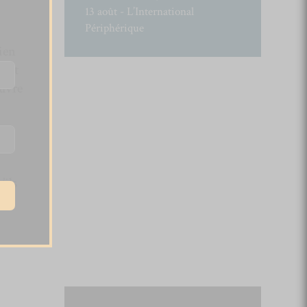
13 août - L’International
Périphérique
bien
. Et
uvre
’ils
 et