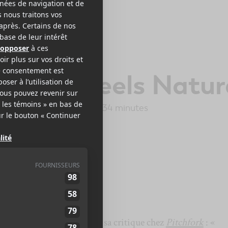
ESTS
othing Feels Natur
r Polygon Records
2017
34 minutes
8
LE MEILLEUR
DE LCA
taire de
Laura Snapes
dans sa critique chez
Pitchfork
: «