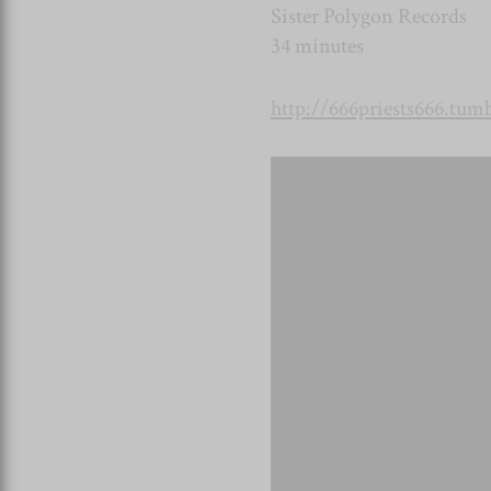
Sister Polygon Records
34 minutes
http://666priests666.tum