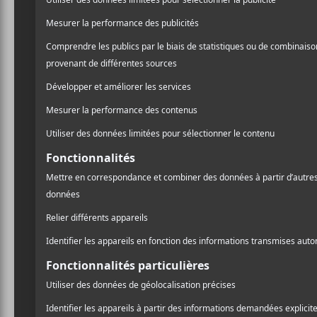
méchant et coup de poing 
même genre de basse into
l’interprétation vocale qu
Ce qui différencie beauc
genres à leur punk. La s
les guitares viennent souv
lance dans des atmosphère
d’une violence indéniable 
You are a common thie
You are a common thi
You’re still using braun
you into me I will eat th
— Lelia 20
A
l