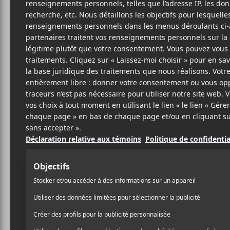
PRI
N
Siste
22 FÉVRIER 2017
LOUIS-PHILIPPE
PAR
Pour reprendre l’argumen
LABRÈCHE