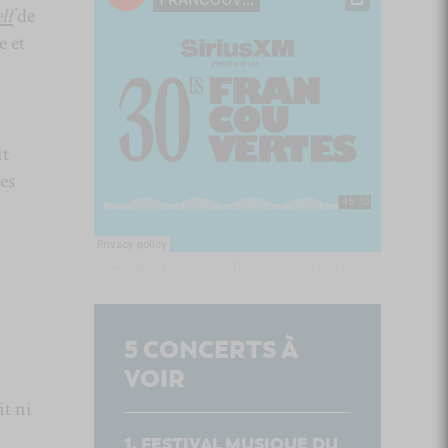
lf
de
e et
it
es
Culture Cible
·
FRANCOUVERTES 2026 - Les 9 demi-finalistes analysés à chaud! | Culture Cible
5
CONCERTS À
VOIR
t ni
FESTIVAL MUSIQUE DU