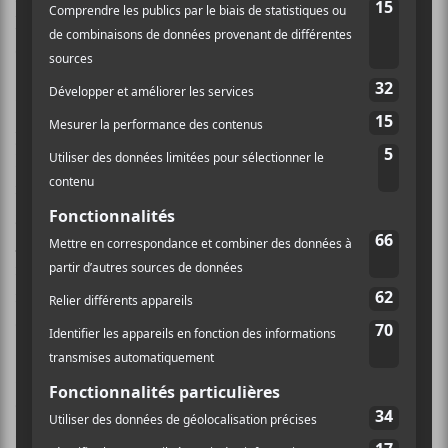
loin. C’est incroyable à quel point une musique peut
être visuelle…
Plutôt que de travailler seul comme sur ses albums
précédents, l’Australien, fondateur de l’étiquette
Room40, a plutôt décidé de collaborer avec une
multitude d’artistes, tels que
Thor Harris
et le
guitariste
Norman Westberg
, tous deux du groupe
Swans
. Intéressant. Cependant, le travail des
musiciens invités s’est quelque peu évaporé dans le
mix et la sitedemo.cauction d’
English
. Impossible
d’entendre une violoncelliste jouer dans
Object of
Projection
ou bien un contrebassiste dans
Negative
Drone
. Par contre, les voix humaines sont facilement
discernables dans les morceaux
Requiem For a
Reaper/Pillar of Cloud
et
Crow
. Ceux-ci sont tout à