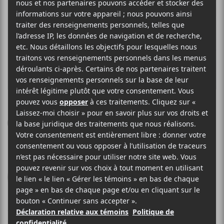
LAWRENCE ENGLISH
Cruel Optimism
Room40
2017
39 minutes
7
15 MARS 2017
PIER-LUC TREMBLAY
PAR