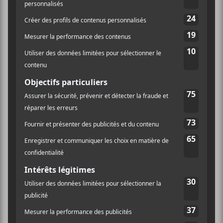
ciel et flottant dans des couches nuageuses. Du
brouillard inquiétant dans les oreilles, quelle belle
image pour représenter la musique d’
English
.
Ce dernier nous projette dès la première seconde dans
une tempête sonore inondée d’une basse pulsée avec la
pièce
Hard Rain
. Comme une soudaine pluie glaciale
en plein été, ce sont cinq minutes frénétiques où il
vaut mieux profiter de l’averse plutôt que d’aller se
mettre à l’abri. Ça rappelle le récent travail de
Tim
Hecker
sur ses albums
Love Streams
et
Virgins
.
L’exaltation cède sa place à la quiétude dans le second
morceau parfaitement intitulé
The Quietest Shore
.
On peut voir la brume qui se déplace tranquillement
sur la rive. Après un certain temps, une église se
matérialise, alors que le son de ses cloches retentit au