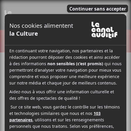
E
CRITIQUES