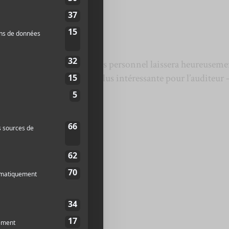
this ain’t kumbaya »
en guise d’apéro. Ce discours personnel laissera heureuseme
ante, plus pertinente – et plus intéressante pour l’auditeur 
ry of O.J.
 black
yellow (…)
, faux nigga, real nigga
, house nigga, field nigga
»