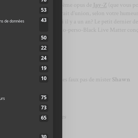
t-on écouter ce
4 : 44
, treizième opus de
Jay-Z
(que vous p
ajuscule, ou encore sans trait d’union, selon votre humeur
Beyoncé
,
Lemonade
, sorti il y a un an? Le petit dernier de
roissance du brûlot américano-perso-Black Live Matter con
, une lyrique satirique sur les faux pas de mister
Shawn
ike you invincible
ol, you lost your principles
you, I felt bad too
’ attitude ain’t natural