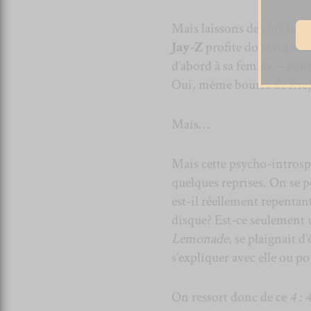
Mais laissons de côté le t
Jay-Z
profite donc du mic
d’abord à sa femme – pour s
Oui, même bourré de fric
Mais…
Mais cette psycho-intros
quelques reprises. On se 
est-il réellement repentant
disque? Est-ce seulement u
Lemonade
, se plaignait d
s’expliquer avec elle ou po
On ressort donc de ce
4 : 