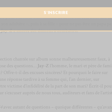
ravail de réalisation de No I.D. et revenons à l’homme du jo
ro pour s’excuser aux femmes de sa vie sur son nouveau di
on adultère –, puis à sa fille – pour ne pas être un papa par
,
Jay-Z
a encore des démons à combattre.
pection chantée sur album sonne malheureusement faux, à
pose des questions…
Jay-Z
l’homme, le mari et père de famil
? Offre-t-il des excuses sincères? Et pourquoi le faire sur
ne réponse tardive à sa femme qui, l’an dernier, sur
’être victime d’infidélité de la part de son mari? Écrit-il pou
ur s’excuser auprès de nous tous, auditeurs et fans de l’artis
44
avec autant de questions – quoique différentes – qu’avan