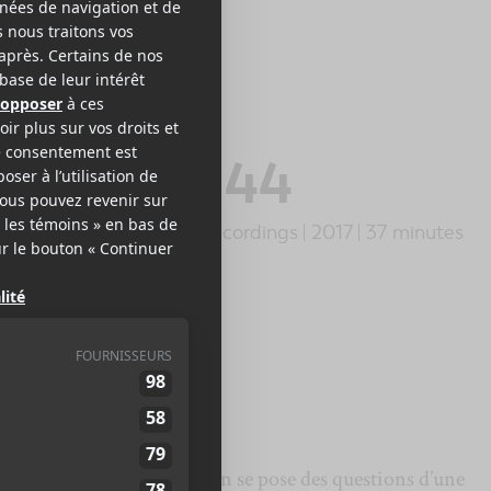
-Z
y-Z – 4 : 44
ation Records
/
UMG Recordings
2017
37 minutes
8
LE MEILLEUR
DE LCA
ssette dans le tape deck, on se pose des questions d’une