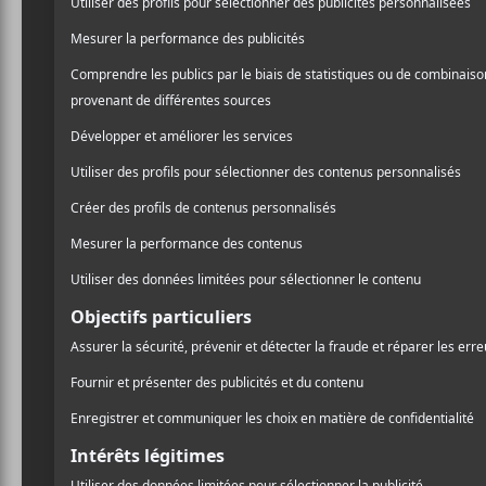
importance certaine : doi
/ HIP HOP / RAP
également écrire tout en m
PARTAGER
gardant en tête l’album de
F
T
P
roi du rap est-il une exc
A
W
A
par sa douce moitié?
C
I
R
E
T
T
B
T
A
O
E
G
Écoutons…
O
R
E
K
R
Ouverture avec
Kill Jay-Z
Carter
.
« You walkin’ around l
You dropped outta scho
I know people backstab 
But this ‘fuck everybody