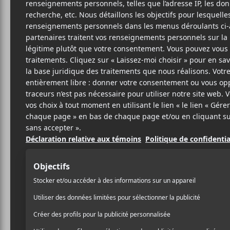
JAY
Ja
Roc N
6 JUILLET 2017
PHILIPPE
PAR
Avant même de placer la ca
BEAUCHEMIN