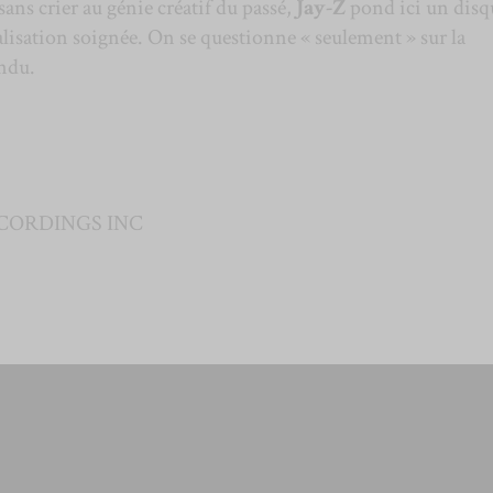
 sans crier au génie créatif du passé,
Jay-Z
pond ici un disq
éalisation soignée. On se questionne « seulement » sur la
endu.
CORDINGS INC