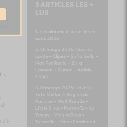
5
ARTICLES LES +
ur.
LUS
sque;
fait.
Les albums à surveiller en
août 2026
Osheaga 2026 | Jour 3 :
Lorde + Clipse + Sofia Isella +
Not For Radio + Zara
Larsson + Gunna + Amble +
le,
CMAT
Osheaga 2026 | Jour 2 :
Tate McRae + Angine de
r
Poitrine + Wolf Parade +
te?
Little Simz + Partyof2 + AJ
Tracey + Viagra Boys +
t d’y
Turnstile + Franz Ferdinand