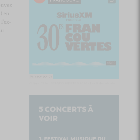
ouvez
) en
 l’ex-
çu
Culture Cible
·
FRANCOUVERTES 2026 - Les 9 demi-finalistes analysés à chaud! | Culture Cible
5
CONCERTS À
VOIR
FESTIVAL MUSIQUE DU