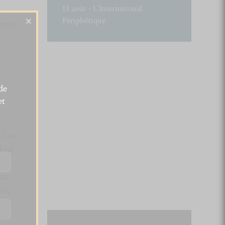
13 août - L’International
×
Périphérique
antôt
de
et
) ne
 Les
e
ux
ms
,