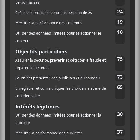
Stetson
, avec son sax volatile et virtuose, et il réussit à
l’appliquer avec une étonnante aisance au métal
shoegazé qui en ressort. Par moments d’ailleurs, ça
peut faire penser à du
Ghost Bath
ou à du
Deafheaven
,
comme avec l’entrée des blast beats délavés d’une mer
de réverbération dans
Anaitis Hymnal; The Arkose
Disc
. La sonorité de son sax se marie bien avec le reste
des instruments, particulièrement dans les registres
extrêmes. Les aigus rappellent parfois un certain
scream, et les graves se rapprochent de sons de
synthèse, procurant beaucoup de profondeur au mix.
Mais malgré tout ça, il manque un peu de puissance et
de plénitude à l’album. Ça ne rend pas la chose
complètement monotone, l’œuvre contient quand
même de belles nuances, elle exploite souvent bien le
contraste entre le style épuré des envolées de
Stetson
,
mais la partie métal de la chose manque parfois de