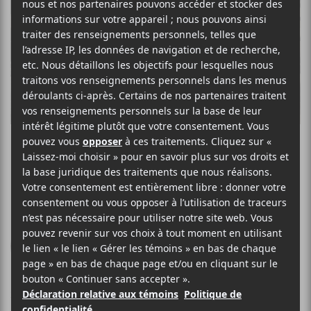
EX EYE
+
COLIN STETSON
Ex Eye
Relapse Records
2017
37 minutes
7
22 JUIN 2017
HUGO TREMBLAY
PAR