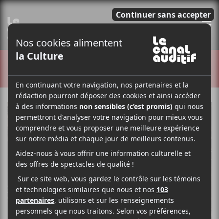
E
CRITIQUES