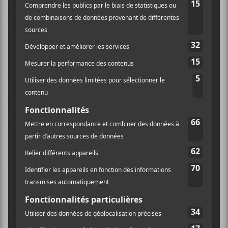
dynamisme. Peut-être est-ce tout simplement un
problème de sitedemo.cauction.
Le bagage jazz de
Stetson
et de ses musiciens (qui y
sont tous reliés de près ou de loin) se fait bien sentir
par moment. L’intégration subtile de métriques
irrégulières et de progressions d’accord poussées et
complexes (sans pour autant obstruer la musique de
masturbation mentale) est bien réussie. Le travail
mélodique est assez simple, mais très beau en général,
ça donne une touche pop un peu moins ésotérique à
leur musique.
Ex eye
garde notre attention tout au
long de l’album par divers moyens, tous assez
fonctionnels, mais sans devenir pour autant un album
captivant. C’est immersif, cathartique par bout, mais
ça reste de nature plutôt atmosphérique. Il n’y a pas de